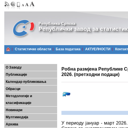
Република Српска
Републички завод за статистик
Статистичке области
Базa података
АКТУЕЛНОСТИ
Контак
О Заводу
Робна размјена Републике Ср
2026. (претходни подаци)
Публикације
Календар публиковања
Обрасци
Методологије и
класификације
Новинари
Мултимедија
У периоду јануар - март 2026
Архива