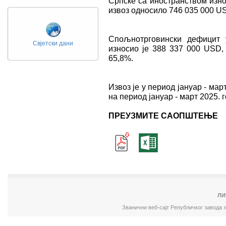
Српске са иностранством изно
извоз односило 746 035 000 US
Спољнотрговински дефицит 
Свјетски дани
износио је 388 337 000 USD, 
65,8%.
Извоз је у период јануар - мар
на период јануар - март 2025. г
ПРЕУЗМИТЕ САОПШТЕЊЕ
ЛИ
Званични веб-сајт Републичког завода 