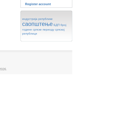
Register account
индустрија
републике
саопштење
БДП
број
године
српске
периоду
српској
републици
2026.