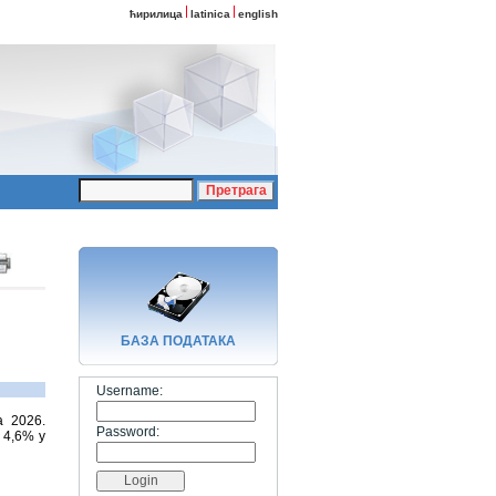
ћирилица
latinica
english
БАЗA ПОДАТАКА
Username:
a 2026.
Password:
 4,6% у