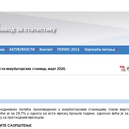
авод за статистику
ака
АКТУЕЛНОСТИ
Контакт
ПОПИС 2013.
Најчешћa питања
ти инкубаторских станица, март 2026.
днодневних пилића произведених у инкубаторским станицама током март
ећи је за 29,7% у односу на исти мјесец прошле године, односно већи је за
у са претходним мјесецом.
ИТЕ САОПШТЕЊЕ