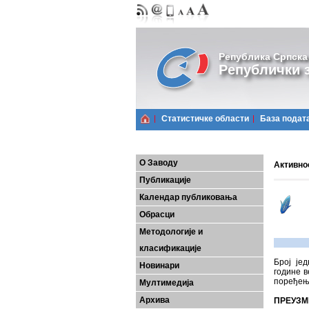
Република Српска
Републички з
Статистичке области
Базa подат
О Заводу
Активнос
Публикације
Календар публиковања
Обрасци
Методологије и
класификације
Број је
Новинари
године в
поређењ
Мултимедија
Архива
ПРЕУЗМ