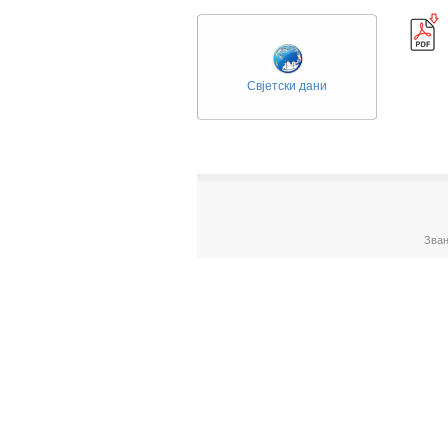
Свјетски дани
Зван