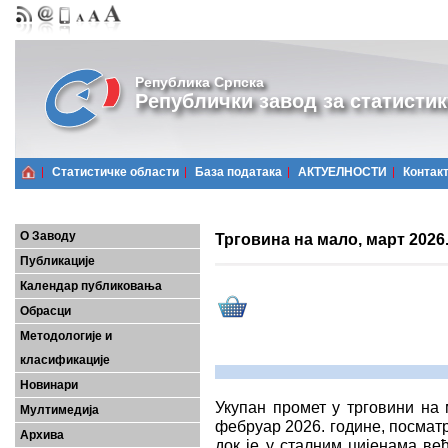
Република Српска
Републички завод за статистик
Статистичке области
Базa података
АКТУЕЛНОСТИ
Контак
О Заводу
Трговина на мало, март 2026
Публикације
Календар публиковања
Обрасци
Методологије и
класификације
Новинари
Укупан промет у трговини на 
Мултимедија
фебруар 2026. године, посматр
Архива
док је у сталним цијенама ве