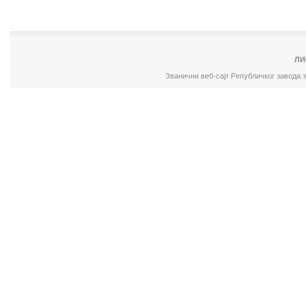
ЛИ
Званични веб-сајт Републичког завода 