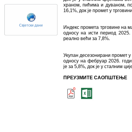
храном, пићима и дуваном, по
16,1%, док је промет у тргови
Свјетски дани
Индекс промета трговине на ма
односу на исти период 2025. 
реално већи за 7,8%.
Укупан десезонирани промет у 
односу на фебруар 2026. годи
је за 5,8%, док је у сталним ци
ПРЕУЗМИТЕ САОПШТЕЊЕ