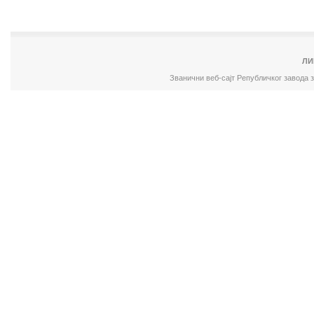
ЛИ
Званични веб-сајт Републичког завода 