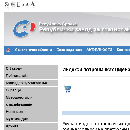
Република Српска
Републички завод за статистик
Статистичке области
Базa података
АКТУЕЛНОСТИ
Контак
О Заводу
Индекси потрошачких цијена,
Публикације
Календар публиковања
Обрасци
Методологије и
класификације
Новинари
Мултимедија
Укупан индекс потрошачких ци
Архива
године у односу на претходни м