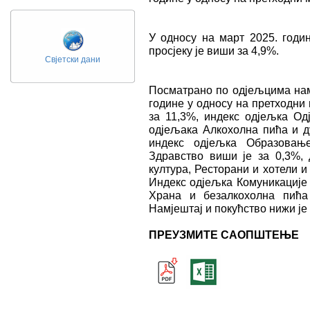
У односу на март 2025. годин
просјеку је виши за 4,9%.
Свјетски дани
Посматрано по одјељцима нам
године у односу на претходни
за 11,3%, индекс одјељка Од
одјељака Алкохолна пића и д
индекс одјељка Образовањ
Здравство виши је за 0,3%, 
култура, Ресторани и хотели и
Индекс одјељка Комуникације 
Храна и безалкохолна пића
Намјештај и покућство нижи је 
ПРЕУЗМИТЕ САОПШТЕЊЕ