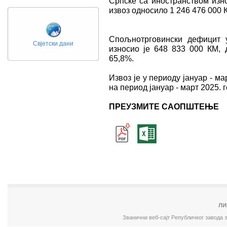
Српске са иностранством изно
извоз односило 1 246 476 000 К
Спољнотрговински дефицит у
Свјетски дани
износио је 648 833 000 КМ, 
65,8%.
Извоз је у периоду јануар - м
на период јануар - март 2025. г
ПРЕУЗМИТЕ САОПШТЕЊЕ
ЛИ
Званични веб-сајт Републичког завода 