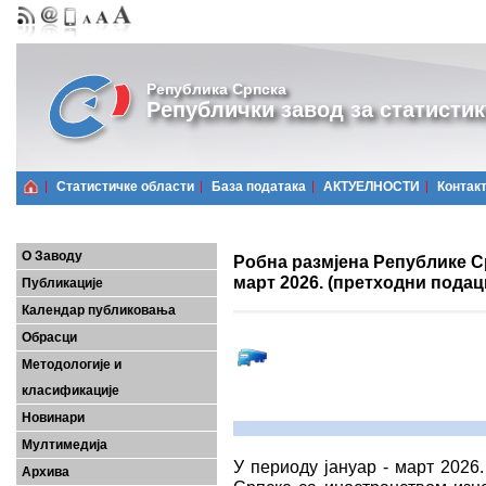
Република Српска
Републички завод за статистик
Статистичке области
Базa података
АКТУЕЛНОСТИ
Контак
О Заводу
Робна размјена Републике С
март 2026. (претходни подац
Публикације
Календар публиковања
Обрасци
Методологије и
класификације
Новинари
Мултимедија
У периоду јануар - март 2026
Архива