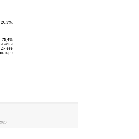
 26,3%,
и 75,4%
 и жени
 дијете
 петоро
2026.