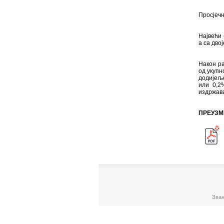
Просјечн
Највећи 
а са дво
Након ра
од укупн
додијеље
или 0,2
издржава
ПРЕУЗМ
Зван