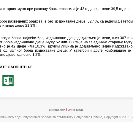
а старост мужа при разводу брака износила је 43 године, а жене 39,5 година.
број разведених бракова је без издржаване дјеце, 52,4%, са једним дјететом
је и више дјеце 21,3%.
звода брака, највећи број издржаване дјеце додијељен је жени, њих 307 ил
ог броја издржаване дјеце, мужу 52 или 12,8%, а на заједничко старање мужу
но је 42 дјеце или 10,3%. Другим лицима је додијељено једно издржавано
% од укупног броја издржаване дјеце. У категорији друге комбинације је
не дјеце, односно 1,2%.
ИТЕ САОПШТЕЊЕ
ЛИНКОВИ
WEB MAIL
ични веб-сајт Републичког завода за статистику Републике Српске,
Copyright © 2002 - 