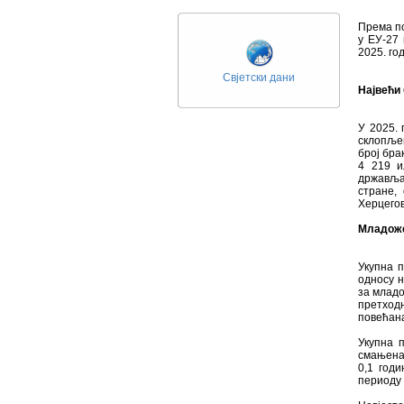
Према п
у ЕУ-27 
2025. го
Свјетски дани
Највећи
У 2025. 
склопље
број бра
4 219 и
држављан
стране,
Херцегов
Младоже
Укупна 
односу н
за младо
претходн
повећана
Укупна 
смањена 
0,1 годи
периоду 