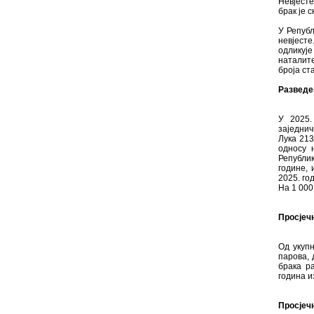
Невјесте
брак је 
У Републ
невјест
одликуј
наталите
броја ст
Разведе
У 2025.
заједни
Лука 213
односу 
Републик
године, 
2025. го
На 1 000
Просјечн
Од укупн
парова, 
брака р
година и
Просјечн