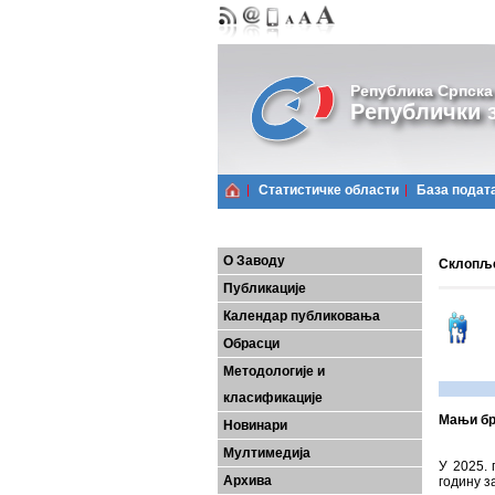
Република Српска
Републички з
Статистичке области
Базa подат
О Заводу
Склопље
Публикације
Календар публиковања
Обрасци
Методологије и
класификације
Мањи бр
Новинари
Мултимедија
У 2025. 
Архива
годину з