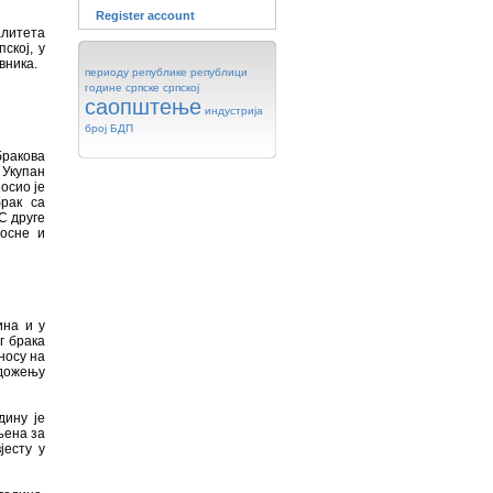
Register account
алитета
ској, у
вника.
периоду
републике
републици
године
српске
српској
саопштење
индустрија
број
БДП
бракова
 Укупан
осио је
брак са
С друге
Босне и
ина и у
г брака
носу на
адожењу
дину је
њена за
јесту у