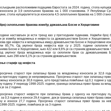
осљедњим расположивим подацима Евростата за 2024. годину, стопа нупциј
износила је 3,9 склопљених бракова на 1 000 становника. У Републици Срп
дини, стопа нупцијалитета је износила 4,5 склопљених бракова на 1 000 стано
 број склопљених бракова између држављана Босне и Херцеговине
години настављен је исти тренд као у претходним годинама. Највећи број 
н је између младожења и невјеста са држављанством Босне и Херцеговине.
кова гдје невјеста и младожења имају држављанство Босне и Херцеговине изн
ли 85,7%. Од укупног броја невјеста које су у 2025. години склопиле 
има Босне и Херцеговине, њих 422 или 8,6% је са страним држављанством. 
 од укупног броја младожења који су склопили брак са држављанкама 
ине, њих 298 или 6,1% је са страним држављанством.
ње старије од невјеста
просјечна старост при склапању брака за младожењу износила је 32,6 год
а претходну годину је непромијењена. Просјечна старост при склапању прво
жењу износила је 30,6 година, што представља повећање од 0,1 године у од
у годину. У периоду 1998-2025. године, граница склапања првог брака за мл
 је за 2 године.
просјечна старост невјесте при склапању брака у односу на претходну го
за 0,3 године и износи 29,4 године, док је граница склапања првог брака сма
ну и износи 27,7 година. Просјечна старост склапања првог брака за нев
1998-2025. године, повећана је за 3 године.