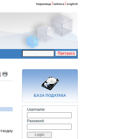
ћирилица
latinica
english
БАЗA ПОДАТАКА
Username:
Password:
етходну