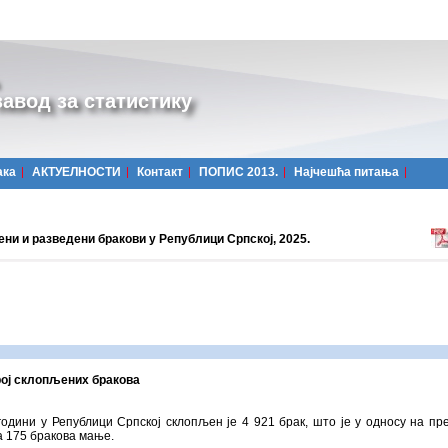
авод за статистику
ака
АКТУЕЛНОСТИ
Контакт
ПОПИС 2013.
Најчешћa питања
ни и разведени бракови у Републици Српској, 2025.
ој склопљених бракова
години у Републици Српској склопљен je 4 921 брак, што је у односу на пр
а 175 бракова мање.