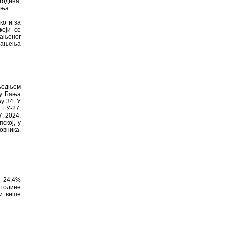
година,
ења.
ко и за
који се
ањеног
смањења
љедњем
ду Бања
у 34. У
 ЕУ-27,
, 2024.
ској, у
овника.
е 24,4%
 године
 и више