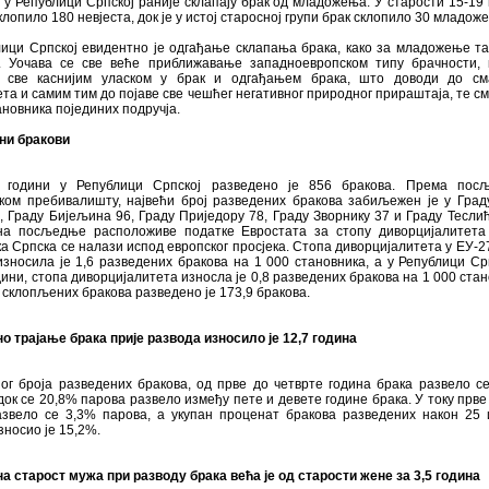
 у Републици Српској раније склапају брак од младожења. У старости 15-19 
склопило 180 невјеста, док је у истој старосној групи брак склопило 30 младож
ици Српској евидентно је одгађање склапања брака, како за младожење та
е. Уочава се све веће приближавање западноевропском типу брачности, 
е све каснијим уласком у брак и одгађањем брака, што доводи до см
та и самим тим до појаве све чешћег негативног природног прираштаја, те 
ановника појединих подручја.
ни бракови
 години у Републици Српској разведено је 856 бракова. Према пос
чком пребивалишту, највећи број разведених бракова забиљежен је у Гра
, Граду Бијељина 96, Граду Приједору 78, Граду Зворнику 37 и Граду Теслић
на посљедње расположиве податке Евростата за стопу диворцијалитета
а Српска се налази испод европског просјека. Стопа диворцијалитета у ЕУ-27
износила је 1,6 разведених бракова на 1 000 становника, а у Републици Срп
дини, стопа диворцијалитета износла је 0,8 разведених бракова на 1 000 стан
 склопљених бракова разведено је 173,9 бракова.
о трајање брака прије развода износило је 12,7 година
ог броја разведених бракова, од прве до четврте година брака развело с
док се 20,8% парова развело између пете и девете године брака. У току прве
азвело се 3,3% парова, а укупан проценат бракова разведених након 25
зносио је 15,2%.
а старост мужа при разводу брака већа је од старости жене за 3,5 година