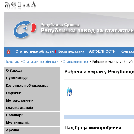
Република Српска
Републички завод за статистик
Статистичке области
Базa података
АКТУЕЛНОСТИ
Контак
Почетак
>
Статистичке области
>
Становништво
>
Рођени и умрли у Републ
О Заводу
Рођени и умрли у Републици 
Публикације
Календар публиковања
Обрасци
Методологије и
класификације
Новинари
Мултимедија
Пад броја живорођених
Архива