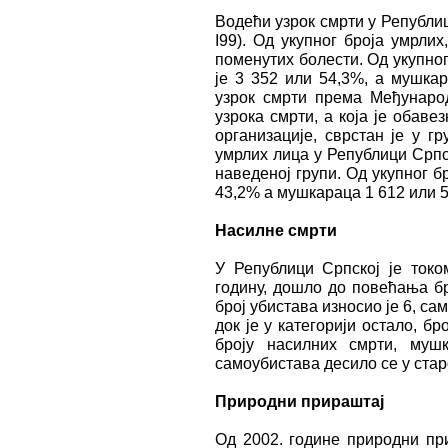
Водећи узрок смрти у Републиц
I99). Од укупног броја умрли
поменутих болести. Од укупног
је 3 352 или 54,3%, а мушка
узрок смрти према Међународ
узрока смрти, а која је обаве
организације, сврстан је у г
умрлих лица у Републици Српск
наведеној групи. Од укупног б
43,2% а мушкараца 1 612 или 
Насилне смрти
У Републици Српској је токо
годину, дошло до повећања бр
број убистава износио је 6, са
док је у категорији остало, б
броју насилних смрти, муш
самоубистава десило се у стар
Природни прираштај
Од 2002. године природни при