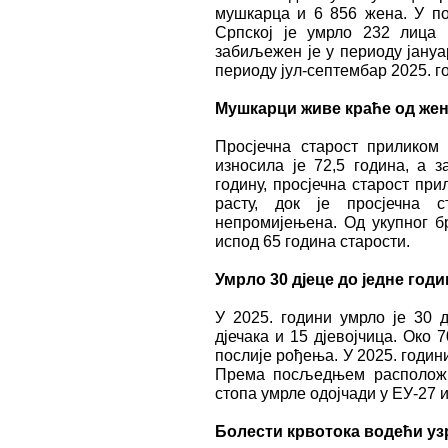
мушкарца и 6 856 жена. У по
Српској је умрло 232 лицa
забиљежен је у периоду јануа
периоду јул-септембар 2025. г
Мушкарци живе краће од же
Просјечна старост приликом
износила је 72,5 година, а з
годину, просјечна старост пр
расту, док је просјечна 
непромијењена. Од укупног бр
испод 65 година старости.
Умрло 30 дјеце до једне год
У 2025. години умрло је 30 д
дјечака и 15 дјевојчица. Око 
послије рођења. У 2025. годин
Према посљедњем расположив
стопа умрле одојчади у ЕУ-27 и
Болести крвотока водећи уз