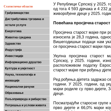
У Републици Српској у 2025. г
Статистичке области
од тога 4 593 дјечака и 4 232 д
Грађевинарство
живорођене дјеце у 2025. годин
Дистрибутивна трговина и
Повећана просјечна старост
остале услуге
Енергетика
Просјечна старост мајке при р
износила је 28,3 година, одно
Животна средина
Вишегодишњи подаци нам указ
Здравство
се просјечна старост мајки пр
Индустрија
Укупна просјечна старост м
Инвестиције
Српској, у 2025. години, из
Информационо друштво
расположивом податку Еврост
Култура и умјетност
старост мајке при рођењу дјете
Наука, технологија и
Ред рођења дјетета задржао се
иновације
години. У 2025. години, од ук
Национални рачуни
мајки родиле су прво дијете, 
Образовање
дјеце.
Пољопривреда и рибарство
Посматрајући старосне групе и
Потрошња и услови живота
прво дијете и 66,0% мајки кој