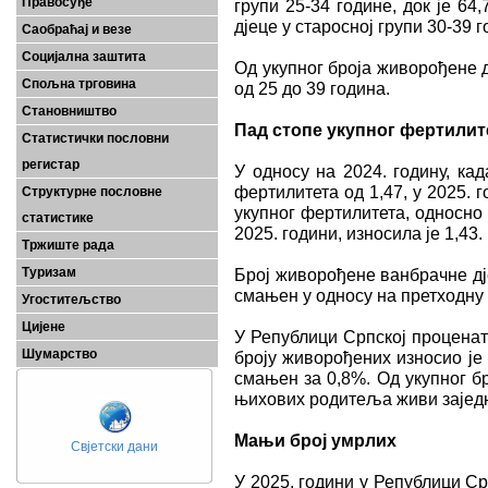
Правосуђе
групи 25-34 године, док је 64
дјеце у старосној групи 30-39 г
Саобраћај и везе
Социјална заштита
Од укупног броја живорођене д
Спољна трговина
од 25 до 39 година.
Становништво
Пад стопе укупног фертилит
Статистички пословни
регистар
У односу на 2024. годину, ка
фертилитета од 1,47, у 2025. 
Структурне пословне
укупног фертилитета, односно 
статистике
2025. години, износила је 1,43.
Тржиште рада
Туризам
Број живорођене ванбрачне дј
смањен у односу на претходну
Угоститељство
Цијене
У Републици Српској проценат
Шумарство
броју живорођених износио је 
смањен за 0,8%. Од укупног б
њихових родитеља живи зајед
Мањи број умрлих
Свјетски дани
У 2025. години у Републици Срп