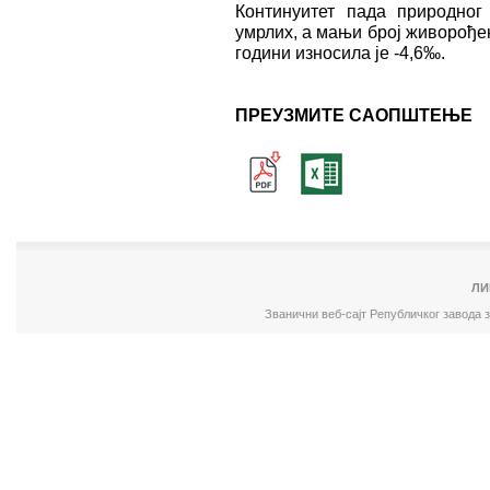
Континуитет пада природног
умрлих, а мањи број живорође
години износила је -4,6‰.
ПРЕУЗМИТЕ САОПШТЕЊЕ
ЛИ
Званични веб-сајт Републичког завода 