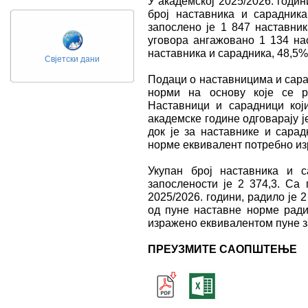
У академској 2025/2026. годи
број наставника и сарадник
запосленo је 1 847 наставник
уговора ангажовано 1 134 нас
наставника и сарадника, 48,5%
Свјетски дани
Подаци о наставницима и сара
норми на основу које се р
Наставници и сарадници кој
академске године одговарају 
док је за наставнике и сарад
норме еквивалент потребно из
Укупан број наставника и 
запослености је 2 374,3. Са
2025/2026. години, радило је 
од пуне наставне норме ради
изражено еквивалентом пуне з
ПРЕУЗМИТЕ САОПШТЕЊЕ