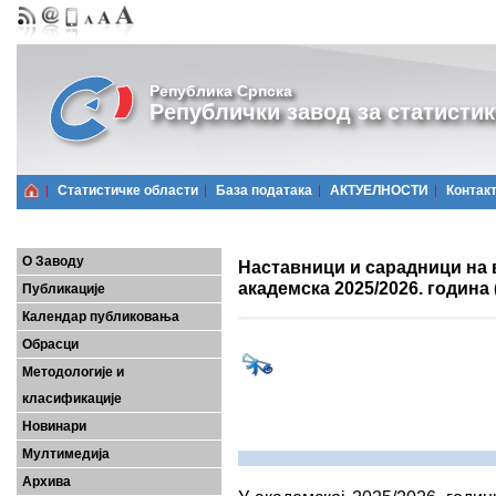
Република Српска
Републички завод за статистик
Статистичке области
Базa података
АКТУЕЛНОСТИ
Контак
О Заводу
Наставници и сарадници на
академска 2025/2026. година
Публикације
Календар публиковања
Обрасци
Методологије и
класификације
Новинари
Мултимедија
Архива