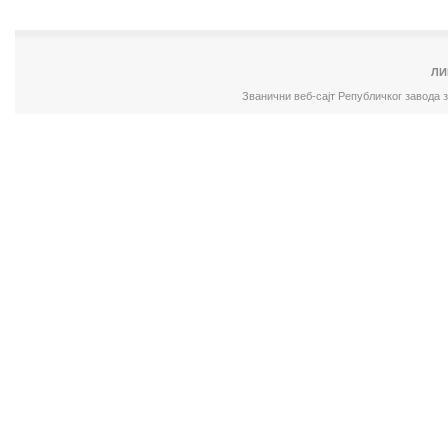
ЛИ
Званични веб-сајт Републичког завода 