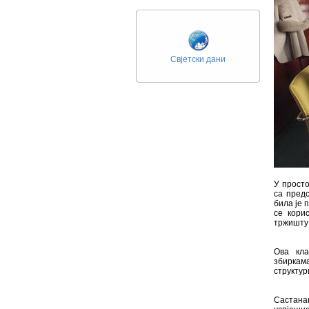
Свјетски дани
У просто
са пред
била је 
се кори
тржишту
Ова кла
збиркам
структур
Састанак