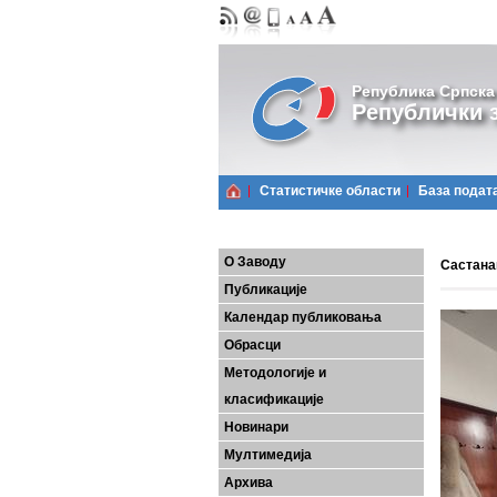
Република Српска
Републички з
Статистичке области
Базa подат
О Заводу
Састана
Публикације
Календар публиковања
Обрасци
Методологије и
класификације
Новинари
Мултимедија
Архива