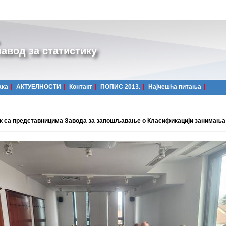
авод за статистику
ака
АКТУЕЛНОСТИ
Контакт
ПОПИС 2013.
Најчешћa питања
к са представницима Завода за запошљавање о Класификацији занимања