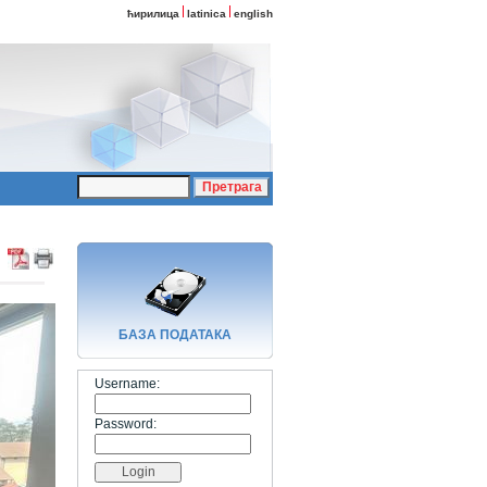
ћирилица
latinica
english
БАЗA ПОДАТАКА
Username:
Password: