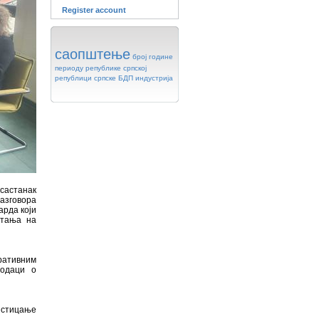
Register account
саопштење
број
године
периоду
републике
српској
републици
српске
БДП
индустрија
 састанак
азговора
арда који
стања на
ративним
подаци о
 истицање