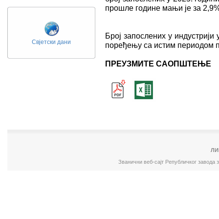
прошле године мањи је за 2,9%
Број запослених у индустрији 
Свјетски дани
поређењу са истим периодом п
ПРЕУЗМИТЕ САОПШТЕЊЕ
ЛИ
Званични веб-сајт Републичког завода 