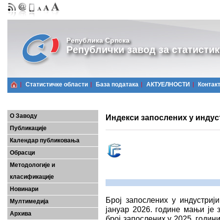
Република Српска
Републички завод за статистик
Статистичке области
Базa података
АКТУЕЛНОСТИ
Контак
О Заводу
Индекси запослених у индуст
Публикације
Календар публиковања
Обрасци
Методологије и
класификације
Новинари
Број запослених у индустриј
Мултимедија
јануар 2026. године мањи је 
Архива
број запослених у 2025. годин