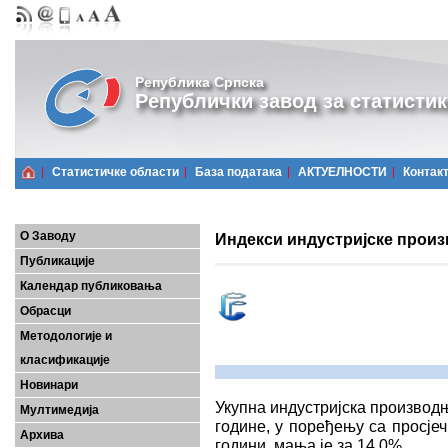
Република Српска
Републички завод за статистик
Статистичке области
Базa података
АКТУЕЛНОСТИ
Контак
О Заводу
Индекси индустријске произ
Публикације
Календар публиковања
Обрасци
Методологије и
класификације
Новинари
Укупна индустријска производ
Мултимедија
године, у поређењу са просје
Архива
години, мања је за 14,0%.