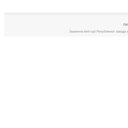
ЛИ
Званични веб-сајт Републичког завода 