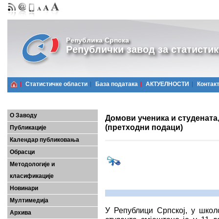
Република Српска
Републички завод за статистик
Статистичке области
Базa података
АКТУЕЛНОСТИ
Контак
О Заводу
Домови ученика и студената,
(претходни подаци)
Публикације
Календар публиковања
Обрасци
Методологије и
класификације
Новинари
Мултимедија
У Републици Српској, у школс
Архива