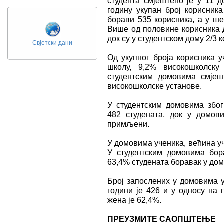
студента смјештено је у 11 д
годину укупан број корисника
борави 535 корисника, а у ше
Више од половине корисника д
док су у студентском дому 2/3 
Свјетски дани
Од укупног броја корисника 
школу, 9,2% високошколску
студентским домовима смјеш
високошколске установе.
У студентским домовима збо
482 студената, док у домов
примљени.
У домовима ученика, већина уч
У студентским домовима бора
63,4% студената боравак у дом
Број запослених у домовима у
години је 426 и у односу на 
жена је 62,4%.
ПРЕУЗМИТЕ САОПШТЕЊЕ