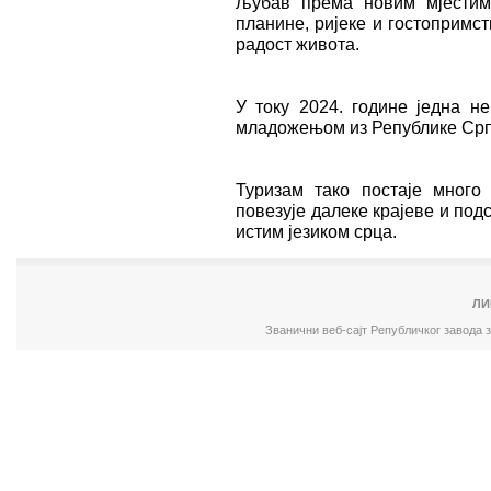
љубав према новим мјестим
планине, ријеке и гостопримс
радост живота.
У току 2024. године једна не
младожењом из Републике Срп
Туризам тако постаје много
повезује далеке крајеве и под
истим језиком срца.
ЛИ
Званични веб-сајт Републичког завода 