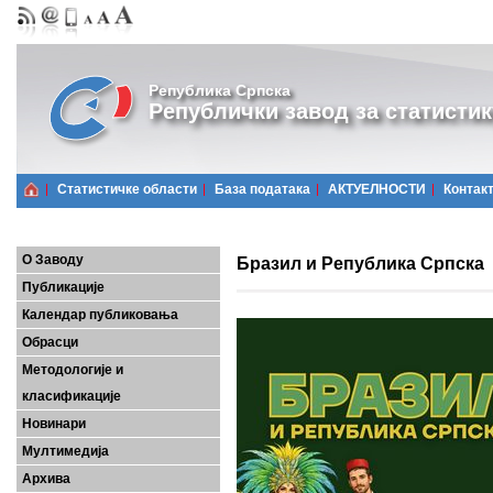
Република Српска
Републички завод за статистик
Статистичке области
Базa података
АКТУЕЛНОСТИ
Контак
О Заводу
Бразил и Република Српска
Публикације
Календар публиковања
Обрасци
Методологије и
класификације
Новинари
Мултимедија
Архива