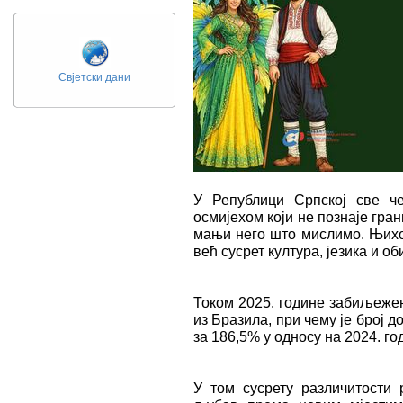
Свјетски дани
У Републици Српској све ч
осмијехом који не познаје гран
мањи него што мислимо. Њихов
већ сусрет култура, језика и об
Током 2025. године забиљежен
из Бразила, при чему је број д
за 186,5% у односу на 2024. го
У том сусрету различитости 