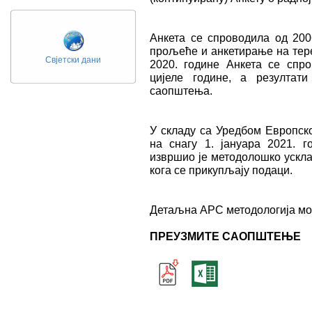
Анкета се спроводила од 200
прољеће и анкетирање на тере
Свјетски дани
2020. године Анкета се спро
цијеле године, а резултат
саопштења.
У складу са Уредбом Европско
на снагу 1. јануара 2021. г
извршио је методолошко ускл
кога се прикупљају подаци.
Детаљна АРС методологија мо
ПРЕУЗМИТЕ САОПШТЕЊЕ