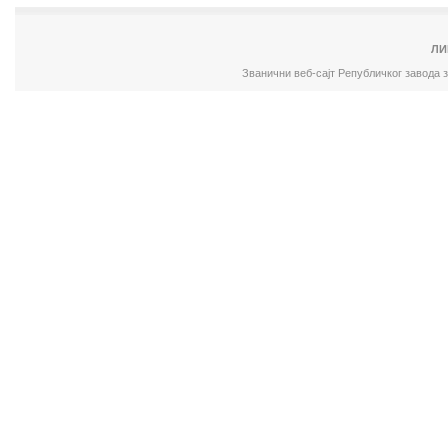
ЛИ
Званични веб-сајт Републичког завода 