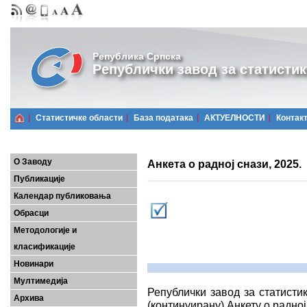
Република Српска
Републички завод за статистик
Статистичке области
Базa података
АКТУЕЛНОСТИ
Контак
О Заводу
Анкета о радној снази, 2025.
Публикације
Календар публиковања
Обрасци
Методологије и
класификације
Новинари
Мултимедија
Републички завод за статисти
Архива
(континуирану) Анкету о радној