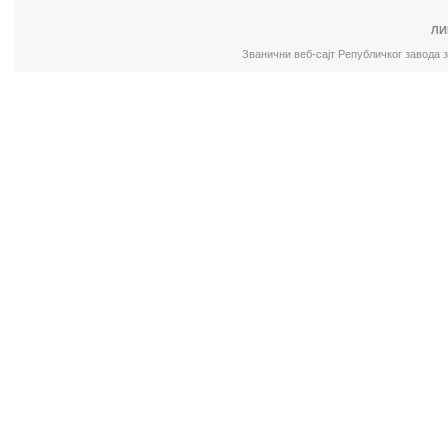
ЛИ
Званични веб-сајт Републичког завода 