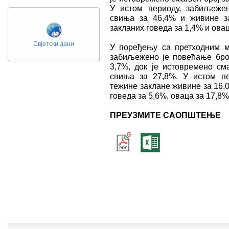
У истом периоду, забиљеже
свиња за 46,4% и живине з
закланих говеда за 1,4% и овац
Свјетски дани
У поређењу са претходним м
забиљежено је повећање број
3,7%, док је истовремено см
свиња за 27,8%. У истом п
тежине заклане живине за 16,
говеда за 5,6%, оваца за 17,8%
ПРЕУЗМИТЕ САОПШТЕЊЕ