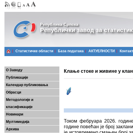
Република Српска
Републички завод за статистик
Статистичке области
Базa података
АКТУЕЛНОСТИ
Контак
О Заводу
Клање стоке и живине у кла
Публикације
Календар публиковања
Обрасци
Методологије и
класификације
Новинари
Током фебруара 2026. године
Мултимедија
године повећан је број заклан
Архива
је истовремено смањен број за