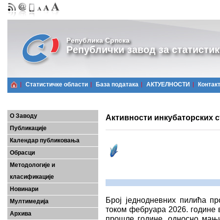
Република Српска
Републички завод за статистик
Статистичке области
Базa података
АКТУЕЛНОСТИ
Контак
О Заводу
Активности инкубаторских с
Публикације
Календар публиковања
Обрасци
Методологије и
класификације
Новинари
Број једнодневних пилића пр
Мултимедија
током фебруара 2026. године в
Архива
прошле године, односно мањи