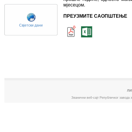
мјесецом.
ПРЕУЗМИТЕ САОПШТЕЊЕ
Свјетски дани
ЛИ
Званични веб-сајт Републичког завода 