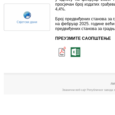
просјечан број издатих грађев
4,4%.
Број предвиђених станова за 
Свјетски дани
на фебруар 2025. године већи 
предвиђених станова за градњу 
ПРЕУЗМИТЕ САОПШТЕЊЕ
ЛИ
Званични веб-сајт Републичког завода 