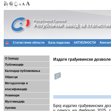
Република Српска
Републички завод за статистик
Статистичке области
Базa података
АКТУЕЛНОСТИ
Контак
О Заводу
Издате грађевинске дозволе
Публикације
Календар публиковања
Обрасци
Методологије и
класификације
Новинари
Мултимедија
Број издатих грађевинских до
Архива
у односу на фебруар 2025. г