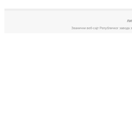
ЛИ
Званични веб-сајт Републичког завода 