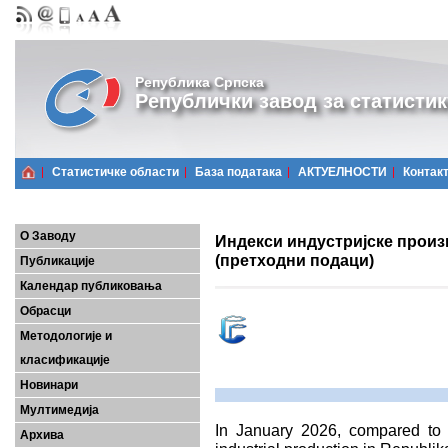
Република Српска
Републички завод за статистик
Статистичке области
Базa података
АКТУЕЛНОСТИ
Контак
О Заводу
Индекси индустријске произ
(претходни подаци)
Публикације
Календар публиковања
Обрасци
Методологије и
класификације
Новинари
Мултимедија
In January 2026, compared to 
Архива