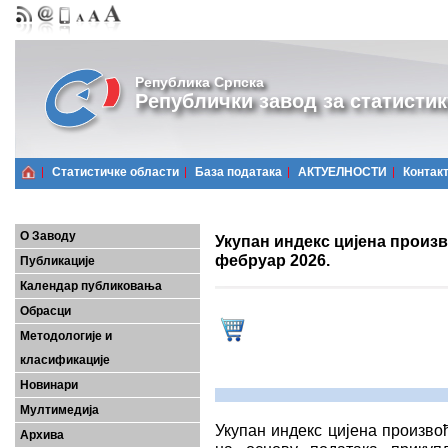
Република Српска
Републички завод за статистик
Статистичке области
Базa података
АКТУЕЛНОСТИ
Контак
О Заводу
Укупан индекс цијена произ
фебруар 2026.
Публикације
Календар публиковања
Обрасци
Методологије и
класификације
Новинари
Мултимедија
Укупан индекс цијена произво
Архива