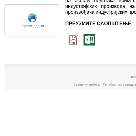
на основу података прикуп
индустријских производа н
произвођача индустријских пр
ПРЕУЗМИТЕ САОПШТЕЊЕ
Свјетски дани
ЛИ
Званични веб-сајт Републичког завода 