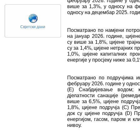
фебруару 2026. године у одно
више за 1,3%, у односу на ф
односу на децембар 2025. годи
Свјетски дани
Посматрано по намјени потро
на јануар 2026. године, ције
су више за 1,8%, цијене трај
су за 1,4%, цијене нетрајних 
1,0%, цијене капиталних про
енергије у просјеку ниже за 0,
Посматрано по подручјима и
фебруару 2026. године у односу
(Е) Снабдијевање водом; 
дјелатности санације (ремеди
више за 6,5%, цијене подручј
1,8%, цијене подручја (C) Пр
док су цијене подручја (D) 
енергијом, гасом, паром и кл
нивоу.