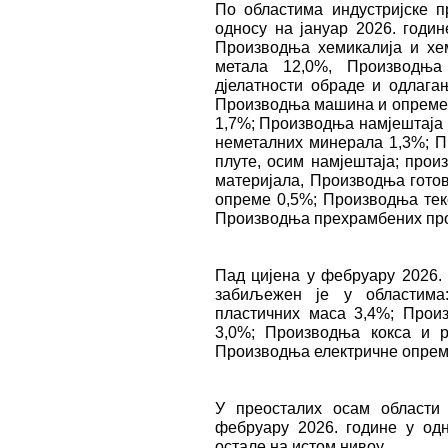
По областима индустријске п
односу на јануар 2026. годин
Производња хемикалија и хе
метала 12,0%, Производња
дјелатности обраде и одлага
Производња машина и опреме д
1,7%; Производња намјештаја 
неметалних минерала 1,3%; П
плуте, осим намјештаја; прои
материјала, Производња гото
опреме 0,5%; Производња тек
Производња прехрамбених про
Пад цијена у фебруару 2026. 
забиљежен је у областима
пластичних маса 3,4%; Прои
3,0%; Производња кокса и 
Производња електричне опрем
У преосталих oсам области 
фебруару 2026. године у одн
остале на истом нивоу.