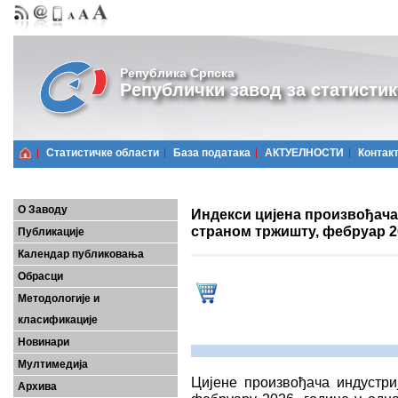
Република Српска
Републички завод за статистик
Статистичке области
Базa података
АКТУЕЛНОСТИ
Контак
О Заводу
Индекси цијена произвођача
страном тржишту, фебруар 2
Публикације
Календар публиковања
Обрасци
Методологије и
класификације
Новинари
Мултимедија
Цијенe произвођачa индустри
Архива