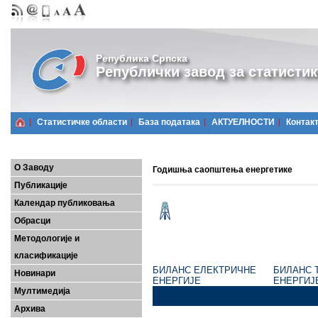
Република Српска
Републички завод за статистик
Статистичке области
Базa података
АКТУЕЛНОСТИ
Контак
О Заводу
Годишња саопштења енергетике
Публикације
Календар публиковања
Обрасци
Методологије и
класификације
БИЛАНС ЕЛЕКТРИЧНЕ
БИЛАНС 
Новинари
ЕНЕРГИЈЕ
ЕНЕРГИЈ
Мултимедија
Архива