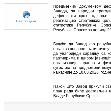
Предметним документом деф
Завода, за наредни трогод
дефинисати кроз годишње 
реализација стратешких циљ
Свјетски дани
статистике Републике Срп
Републике Српске за период 20
Будући да Завод као републ
орган за послове статистике у
да унаприједи сарадњу са к
партнерима и широм јавношћу
организације, правна и фи
сугестије на предложени док
најкасније до 18.03.2026. годин
Након што Завод прикупи све
план рада биће достављен 
Владе Републике Српске.