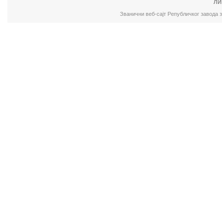
ЛИ
Званични веб-сајт Републичког завода 