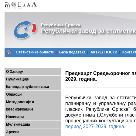
Република Српска
Републички завод за статистик
Статистичке области
Базa података
АКТУЕЛНОСТИ
Контак
О Заводу
Преднацрт Средњорочног пла
2029. година.
Публикације
Календар публиковања
Обрасци
Републички завод за статист
Методологије и
планирању и управљању разв
гласник Републике Српске" 
класификације
документима („Службени гласн
Новинари
процес јавних консултација о
Мултимедија
период 2027-2029. година
.
Архива