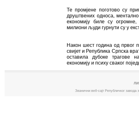
Те промјене поготово су при
друштвених односа, менталн
економију биле су огромне,
милиони људи гурнути су у ек
Након шест година од првог п
свијет и Република Српска вра
оставила дубоке трагове на
економију и психу сваког појед
ЛИ
Званични веб-сајт Републичког завода 