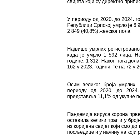
свијета који су директно прип
У периоду од 2020. до 2024. 
Републици Српској умрло је 6 9
2 849 (40,8%) женског пола.
Највише умрлих регистровано 
када је умрло 1 592 лица. 
године, 1 312. Након тога дол
162 у 2023. години, те на 72 у 2
Осим великог броја умрлих,
периоду од 2020. до 2024.
представља 11,1% од укупне п
Пандемија вируса корона првен
оставила велики траг и у бро
из коријена свијет који смо до
посљедице и у начину на који