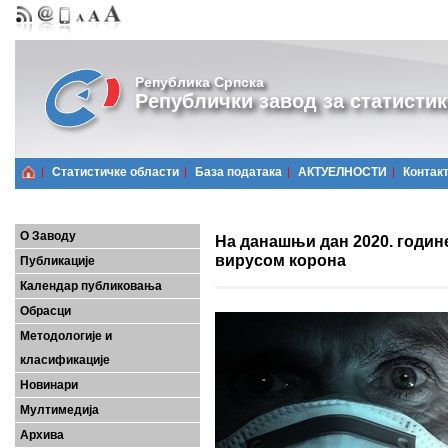
Република Српска
Републички завод за статистик
Статистичке области
Базa података
АКТУЕЛНОСТИ
Контак
О Заводу
На данашњи дан 2020. године
вирусом корона
Публикације
Календар публиковања
Обрасци
Методологије и
класификације
Новинари
Мултимедија
Архива