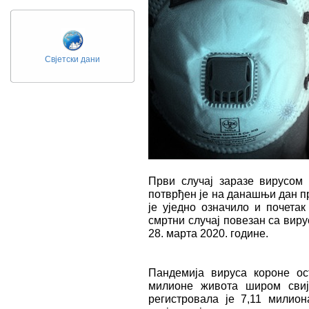
Свјетски дани
Први случај заразе вирусом 
потврђен је на данашњи дан при
је уједно означило и почета
смртни случај повезан са виру
28. марта 2020. године.
Пандемија вируса короне ос
милионе живота широм свије
регистровала је 7,11 милио