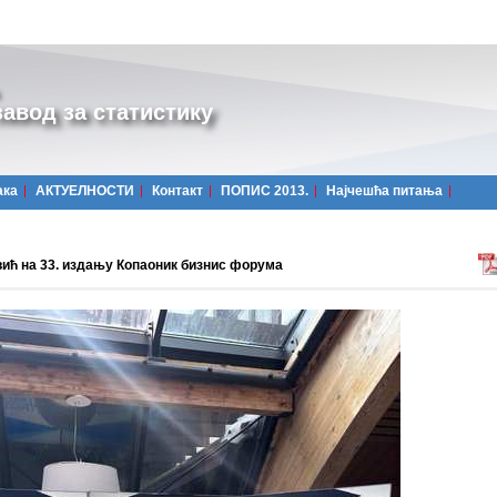
авод за статистику
ака
АКТУЕЛНОСТИ
Контакт
ПОПИС 2013.
Најчешћa питања
ић на 33. издању Копаоник бизнис форума