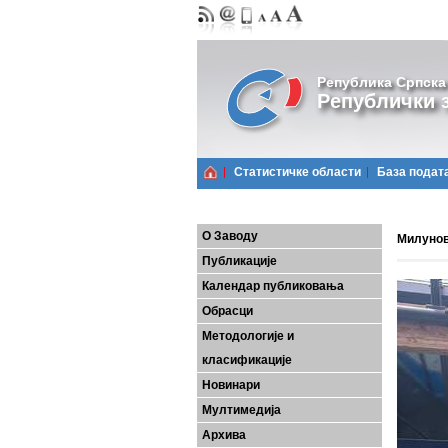
Република Српска
Републички з
Статистичке области
Базa подат
О Заводу
Милунов
Публикације
Календар публиковања
Обрасци
Методологије и
класификације
Новинари
Мултимедија
Архива