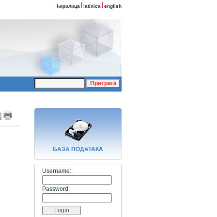
ћирилица
latinica
english
БАЗA ПОДАТАКА
Username:
Password: