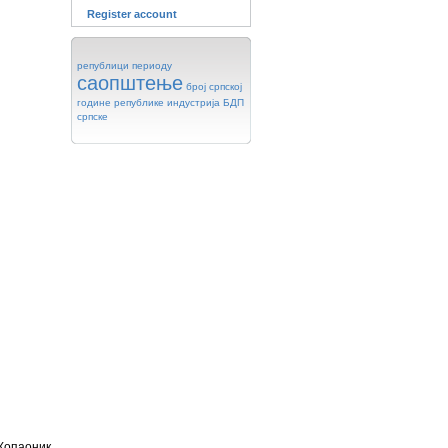
Register account
републици
периоду
саопштење
број
српској
године
републике
индустрија
БДП
српске
 Копаоник