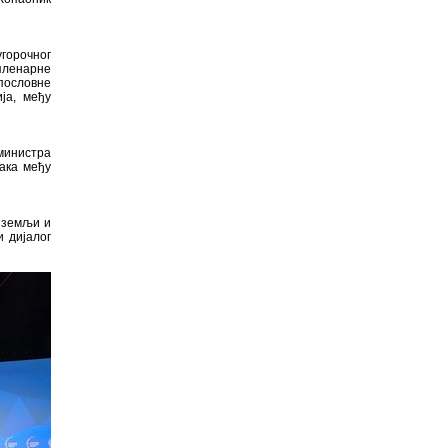
горочног
 пленарне
пословне
ја, међу
министра
ака међу
у земљи и
 дијалог