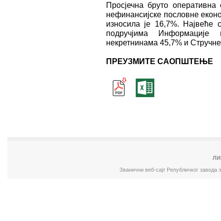
Просјечна бруто оперативна 
нефинансијске пословне еконо
износила је 16,7%. Највеће 
подручјима Информације 
некретнинама 45,7% и Стручне,
ПРЕУЗМИТЕ САОПШТЕЊЕ
ЛИ
Званични веб-сајт Републичког завода 