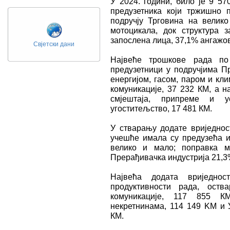
У 2024. години, било је 9 57
предузетника који тржишно п
подручју Трговина на велик
мотоцикала, док структура 
запослена лица, 37,1% ангажов
Свјетски дани
Највеће трошкове рада по
предузетници у подручјима П
енергијом, гасом, паром и кл
комуникације, 37 232 КМ, а н
смјештаја, припреме и у
угоститељство, 17 481 КМ.
У стварању додате вриједнос
учешће имала су предузећа и
велико и мало; поправка м
Прерађивачка индустрија 21,3
Највећа додата вриједно
продуктивности рада, оств
комуникације, 117 855 К
некретнинама, 114 149 KM и У
КМ.