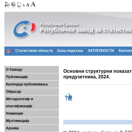
Република Српска
Републички завод за статистик
Статистичке области
Базa података
АКТУЕЛНОСТИ
Контак
О Заводу
Основни структурни показа
предузетника, 2024.
Публикације
Календар публиковања
Обрасци
Методологије и
класификације
Новинари
Мултимедија
Архива