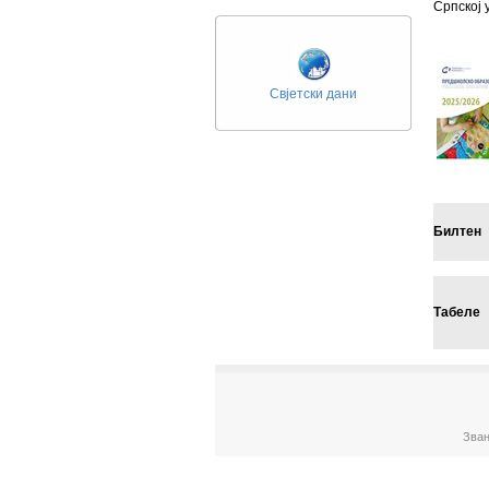
Српској 
Свјетски дани
Билтен
Табеле
Зван