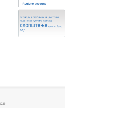
Register account
периоду
републици
индустрија
године
републике
српској
саопштење
српске
број
БДП
2026.