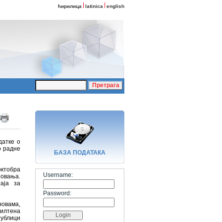
ћирилица
latinica
english
датке о
о радне
БАЗA ПОДАТАКА
октобра
Username:
зовања.
аја за
Password:
новама,
илтена
публици