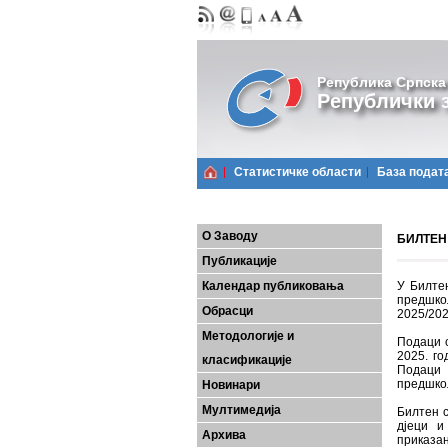
Република Српска
Републички з
Статистичке области
Базa подат
О Заводу
БИЛТЕН
Публикације
Календар публиковања
У Билте
предшко
Обрасци
2025/202
Методологије и
Подаци с
2025. г
класификације
Подаци 
предшкол
Новинари
Мултимедија
Билтен с
дјеци и
Архива
приказа