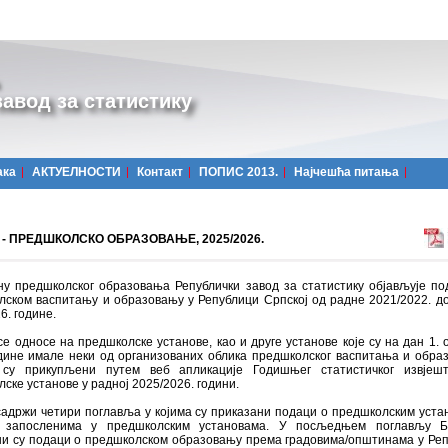
авод за статистику
ака
АКТУЕЛНОСТИ
Контакт
ПОПИС 2013.
Најчешћa питања
 - ПРЕДШКОЛСКО ОБРАЗОВАЊЕ, 2025/2026.
ну предшколског образовања Републички завод за статистику објављује по
лском васпитању и образовању у Републици Српској од радне 2021/2022. д
6. године.
е односе на предшколске установе, као и друге установе које су на дан 1. 
одине имале неки од организованих облика предшколског васпитања и обра
су прикупљени путем веб апликације Годишњег статистичког извјешт
ске установе у радној 2025/2026. години.
адржи четири поглавља у којима су приказани подаци о предшколским уста
 запосленима у предшколским установама. У посљедњем поглављу Б
ни су подаци о предшколском образовању према градовима/општинама у Ре