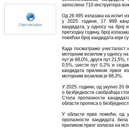
запослено 710 инструктора во
Од 26 495 излазака на испит 
у 2025. години, 17 999 кан
Свјетски дани
кандидата, у односу на број и
претходну годину, број излазака
повећан број кандидата који с
Када посматрамо учесталост 
моторним возилом у односу на 
пут је 68,0%, други пут 21,5%, 
0,5%, шести пут 0,2% и седа
кандидата приликом првог и
моторним возилом је 68,3%.
У 2025. години, од укупно 20 
о безбједности саобраћаја сто
Стопа пролазности кандидат
области прописа о безбједност
У области прве помоћи, од у
пролазности кандидата била
приликом првог изласка на исп