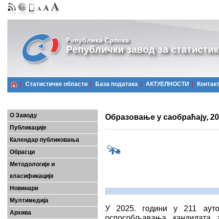
Република Српска
Републички завод за статистик
Статистичке области
Базa података
АКТУЕЛНОСТИ
Контак
О Заводу
Образовање у саобраћају, 20
Публикације
Календар публиковања
Обрасци
Методологије и
класификације
Новинари
Мултимедија
У 2025. години у 211 ауто
Архива
оспособљавања кандидата з