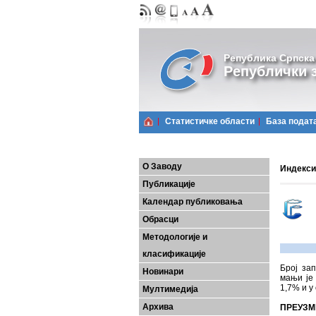
Република Српска
Републички з
Статистичке области
Базa подат
О Заводу
Индекси 
Публикације
Календар публиковања
Обрасци
Методологије и
класификације
Број зап
Новинари
мањи је 
1,7% и у
Мултимедија
Архива
ПРЕУЗМ