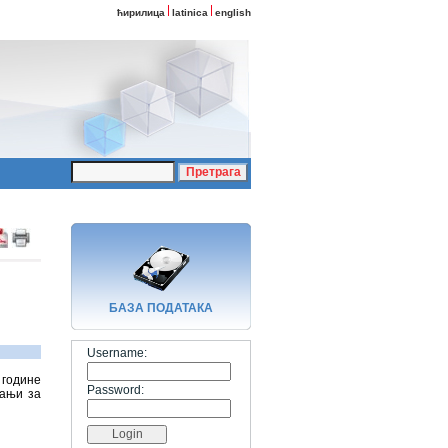
ћирилица
latinica
english
БАЗA ПОДАТАКА
Username:
 године
Password:
мањи за