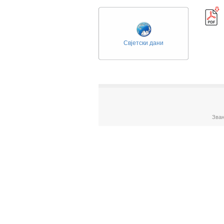
Свјетски дани
Зван