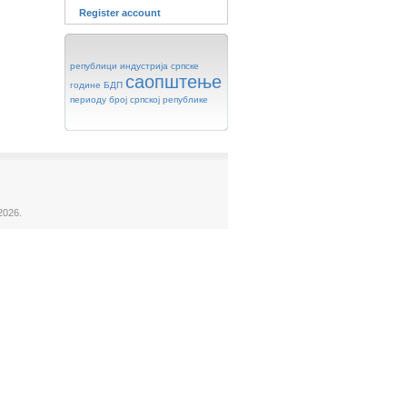
Register account
републици
индустрија
српске
саопштење
године
БДП
периоду
број
српској
републике
2026.