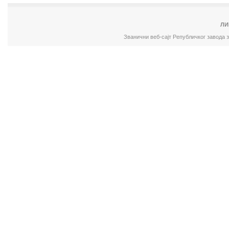
ЛИ
Званични веб-сајт Републичког завода 