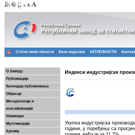
Република Српска
Републички завод за статистик
Статистичке области
Базa података
АКТУЕЛНОСТИ
Контак
О Заводу
Индекси индустријске произ
Публикације
Календар публиковања
Обрасци
Методологије и
класификације
Новинари
Укупна индустријска производ
Мултимедија
године, у поређењу са просје
Архива
години, већа је за 11,7%.