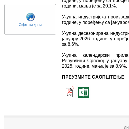
године, у поређењу са просје
години, мања је за 20,1%.
Укупна индустријска производ
године, у поређењу са јануаром
Свјетски дани
Укупна десезонирана индустри
јануару 2026. године, у поре
за 8,6%.
Укупна календарски прила
Републици Српској у јануару
2025. године, мања је за 8,9%.
ПРЕУЗМИТЕ САОПШТЕЊЕ
ЛИ