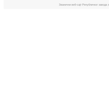
Званични веб-сајт Републичког завода 