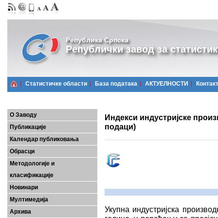
Република Српска
Републички завод за статистик
Статистичке области
Базa података
АКТУЕЛНОСТИ
Контак
О Заводу
Индекси индустријске произв
подаци)
Публикације
Календар публиковања
Обрасци
Методологије и
класификације
Новинари
Мултимедија
Укупна индустријска производ
Архива