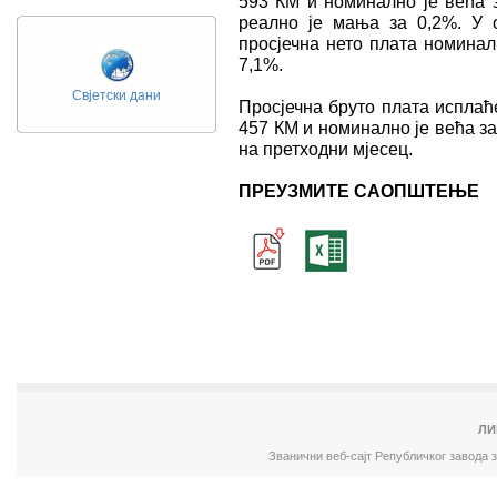
593 КМ и номинално је већа з
реално је мања за 0,2%. У 
просјечна нето плата номинал
7,1%.
Свјетски дани
Просјечна бруто плата исплаће
457 КМ и номинално је већа за
на претходни мјесец.
ПРЕУЗМИТЕ САОПШТЕЊЕ
ЛИ
Званични веб-сајт Републичког завода 