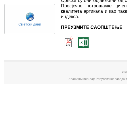
Српске су они објављени од с
Просјечне потрошачке ције
квалитета артикала и као так
индекса.
Свјетски дани
ПРЕУЗМИТЕ САОПШТЕЊЕ
ЛИ
Званични веб-сајт Републичког завода 