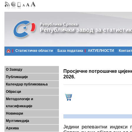
Република Српска
Републички завод за статистик
Статистичке области
Базa података
АКТУЕЛНОСТИ
Контак
О Заводу
Просјечне потрошачке цијене
2026.
Публикације
Календар публиковања
Обрасци
Методологије и
класификације
Новинари
Мултимедија
Једини релевантни индекси 
Архива