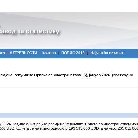
авод за статистику
ака
АКТУЕЛНОСТИ
Контакт
ПОПИС 2013.
Најчешћa питања
змјена Републике Српске са иностранством ($), јануар 2026. (претходни
у 2026. године обим робне размјене Републике Српске са иностранством изн
000 USD, од чега се на извоз односило 193 593 000 USD, а на увоз 265 611 00