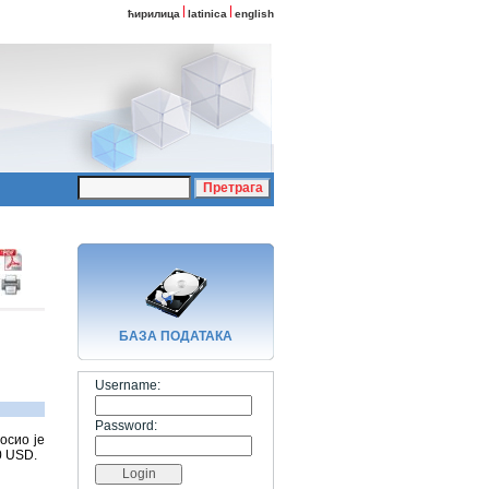
ћирилица
latinica
english
БАЗA ПОДАТАКА
Username:
Password:
осио је
0 USD.