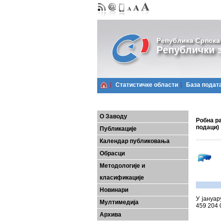
Република Српска
Републички з
Статистичке области
Базa подат
О Заводу
Робна ра
подаци)
Публикације
Календар публиковања
Обрасци
Методологије и
класификације
Новинари
У јануар
Мултимедија
459 204 
Архива