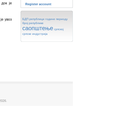
 док је
Register account
је увоз
БДП
републици
године
периоду
број
републике
саопштење
српској
српске
индустрија
2026.