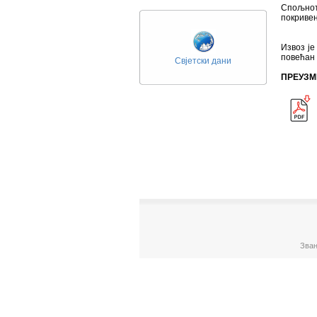
Спољнот
покривен
Извоз је
повећан 
Свјетски дани
ПРЕУЗМ
Зван