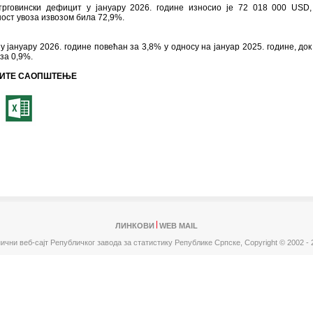
рговински дефицит у јануару 2026. године износио је 72 018 000 USD,
ост увоза извозом била 72,9%.
 у јануару 2026. године повећан за 3,8% у односу на јануар 2025. године, док 
за 0,9%.
ИТЕ САОПШТЕЊЕ
ЛИНКОВИ
WEB MAIL
ични веб-сајт Републичког завода за статистику Републике Српске,
Copyright © 2002 - 