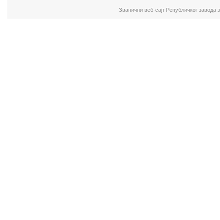
Званични веб-сајт Републичког завода 