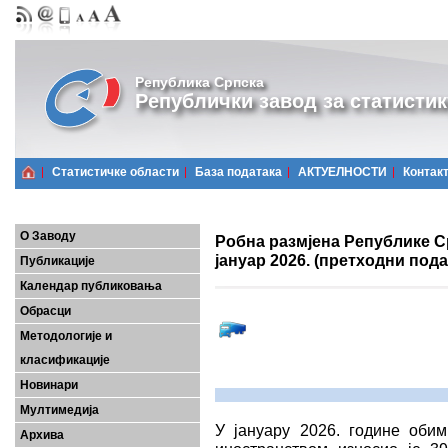
Република Српска
Републички завод за статистик
Статистичке области
Базa података
АКТУЕЛНОСТИ
Контак
О Заводу
Робна размјена Републике Ср
јануар 2026. (претходни под
Публикације
Календар публиковања
Обрасци
Методологије и
класификације
Новинари
Мултимедија
У јануару 2026. године оби
Архива