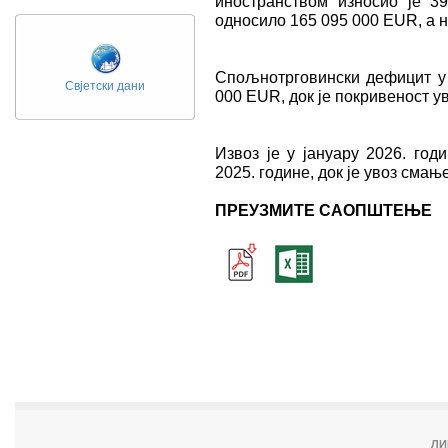
иностранством износио је 3
односило 165 095 000 ЕUR, а н
Спољнотрговински дефицит у ј
Свјетски дани
000 ЕUR, док је покривеност у
Извоз је у јануару 2026. год
2025. године, док је увоз смањ
ПРЕУЗМИТЕ САОПШТЕЊЕ
ЛИ