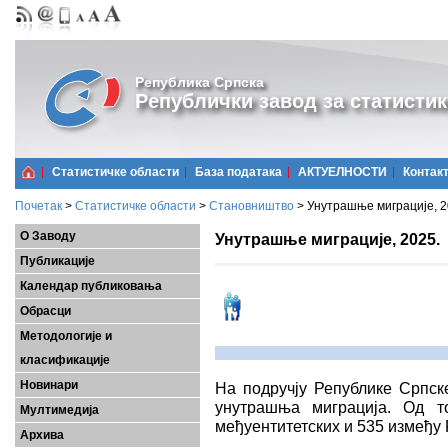
Република Српска
Републички завод за статистик
Статистичке области
Базa података
АКТУЕЛНОСТИ
Контак
Почетак
>
Статистичке области
>
Становништво
>
Унутрашње миграције, 2
О Заводу
Унутрашње миграције, 2025.
Публикације
Календар публиковања
Обрасци
Методологије и
класификације
Новинари
На подручју Републике Српск
унутрашња миграција. Од т
Мултимедија
међуентитетских и 535 између 
Архива