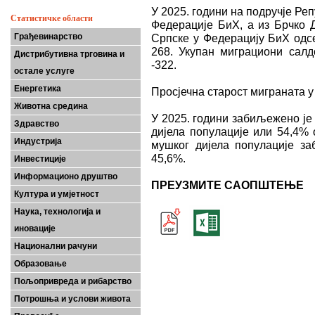
У 2025. години на подручјe Ре
Статистичке области
Федерације БиХ, а из Брчко Д
Грађевинарство
Српске у Федерацију БиХ одсе
268. Укупан миграциони салд
Дистрибутивна трговина и
-322.
остале услуге
Енергетика
Просјечна старост миграната у 
Животна средина
У 2025. години забиљежено је
Здравство
дијела популације или 54,4% 
Индустрија
мушког дијела популације з
45,6%.
Инвестиције
Информационо друштво
ПРЕУЗМИТЕ САОПШТЕЊЕ
Култура и умјетност
Наука, технологија и
иновације
Национални рачуни
Образовање
Пољопривреда и рибарство
Потрошња и услови живота