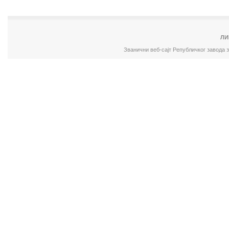
ЛИ
Званични веб-сајт Републичког завода 