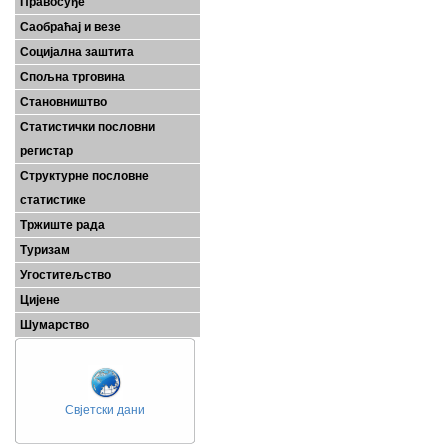
Правосуђе
Саобраћај и везе
Социјална заштита
Спољна трговина
Становништво
Статистички пословни
регистар
Структурне пословне
статистике
Тржиште рада
Туризам
Угоститељство
Цијене
Шумарство
Свјетски дани