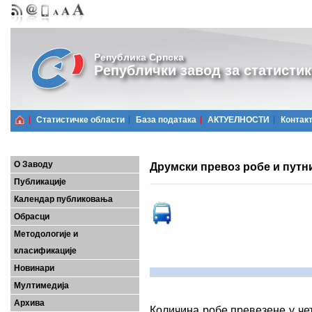
Република Српска
Републички завод за статистик
Статистичке области
Базa података
АКТУЕЛНОСТИ
Контак
О Заводу
Друмски превоз робе и путник
Публикације
Календар публиковања
Обрасци
Методологије и
класификације
Новинари
Мултимедија
Архива
Количина робе превезене у чет