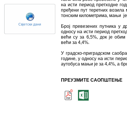
на исти период претходне год
пређени пут теретних возила 
тонским километрима, мањи је
Свјетски дани
Број превезених путника у д
односу на исти период претхо
већи су за 6,5%, док је обим
већи за 4,4%.
У градско-приградском саобра
године, у односу на исти пери
аутобуса мањи је за 4,4%, a бр
ПРЕУЗМИТЕ САОПШТЕЊЕ