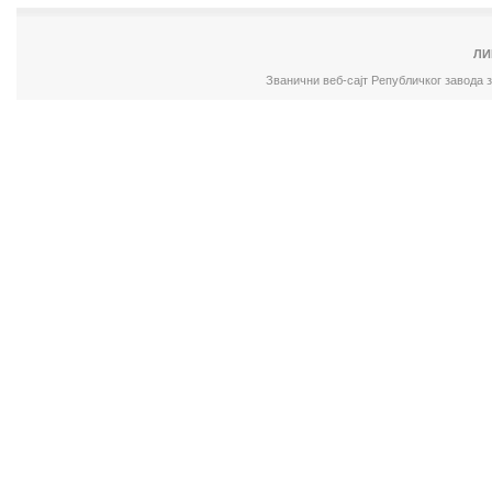
ЛИ
Званични веб-сајт Републичког завода 