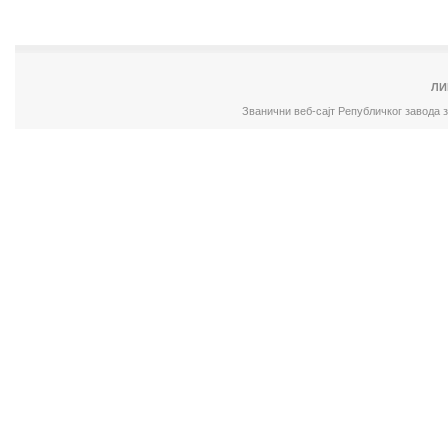
ЛИ
Званични веб-сајт Републичког завода 