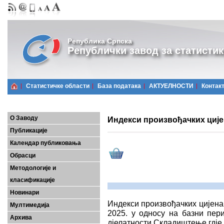
Република Српска
Републички завод за статистик
Статистичке области
Базa података
АКТУЕЛНОСТИ
Контак
О Заводу
Индекси произвођачких цијена
Публикације
Календар публиковања
Обрасци
Методологије и
класификације
Новинари
Индекси произвођачких цијена 
Мултимедија
2025. у односу на базни пер
Архива
дјелатности Складиштење гдје