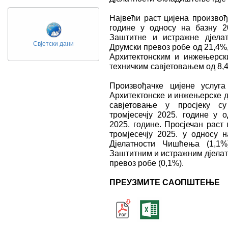
Највећи раст цијена произвођ
године у односу на базну 20
Заштитне и истражне дјелат
Свјетски дани
Друмски превоз робе од 21,4%
Архитектонским и инжењерск
техничким савјетовањем од 8,
Произвођачке цијене услуг
Архитектонске и инжењерске д
савјетовање у просјеку с
тромјесечју 2025. године у о
2025. године. Просјечан раст
тромјесечју 2025. у односу н
Дјелатности Чишћења (1,1%
Заштитним и истражним дјелат
превоз робе (0,1%).
ПРЕУЗМИТЕ САОПШТЕЊЕ