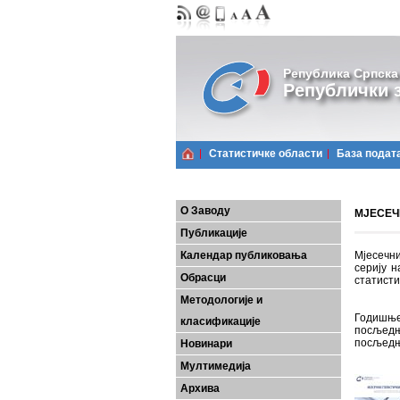
Република Српска
Републички з
Статистичке области
Базa подат
О Заводу
МЈЕСЕЧН
Публикације
Календар публиковања
Мјесечни
серију н
Обрасци
статисти
Методологије и
Годишње
класификације
посљедњ
посљедњ
Новинари
Мултимедија
Архива