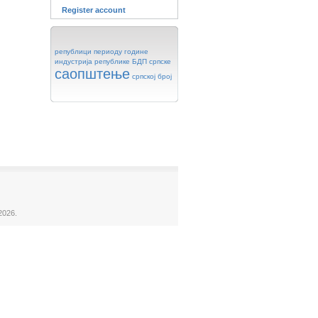
Register account
републици
периоду
године
индустрија
републике
БДП
српске
саопштење
српској
број
2026.