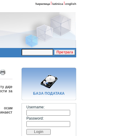
ћирилица
latinica
english
ту даје
ости за
БАЗA ПОДАТАКА
Username:
е осам
ринаест
Password: