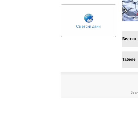
Свјетски дани
Билтен
Табеле
Зван