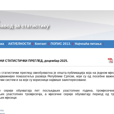
авод за статистику
ака
АКТУЕЛНОСТИ
Контакт
ПОПИС 2013.
Најчешћa питања
И СТАТИСТИЧКИ ПРЕГЛЕД, децембар 2025.
 статистички преглед свеобухватна је општа публикација која на једном мјес
ајважнијих показатеља развоја Републике Српске, који су од посебне важн
чки систем и за које су корисници највише заинтересовани.
 серије обухватају пет посљедњих узастопних година, тромјесечн
их узастопних тромјесечја, а мјесечне серије обухватају период од т
их мјесеци.