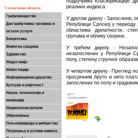
подручјима Класификације дј
реалних индекса.
Статистичке области
Грађевинарство
У другом дијелу - Запослени, 
Републици Српској у периоду 
Дистрибутивна трговина и
областима дјелатности, сте
остале услуге
групама и облику својине.
Енергетика
Животна средина
У трећем дијелу - Незапос
незапослених у Републици Ср
Здравство
полу, степену стручног образо
Индустрија
Инвестиције
У четвртом дијелу - Преглед п
просјечним бруто и нето плат
Информационо друштво
запослених по полу и градови
Култура и умјетност
Наука, технологија и
иновације
Национални рачуни
Образовање
Пољопривреда и рибарство
Потрошња и услови живота