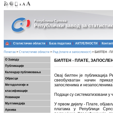
Република Српска
Републички завод за статистик
Статистичке области
Базa података
АКТУЕЛНОСТИ
Контак
Почетак
>
Статистичке области
>
Рад (плате и запосленост)
>
БИЛТЕН - П
О Заводу
БИЛТЕН - ПЛАТЕ, ЗАПОСЛЕН
Публикације
Календар публиковања
Овај билтен је публикација Р
Обрасци
свеобухватан начин приказ
запосленима и незапосленима 
Методологије и
класификације
Подаци су систематизовани у ч
Новинари
Мултимедија
У првом дијелу - Плате, објав
платама у Републици Српск
Архива