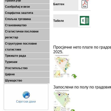
Правосуђе
Билтен
Саобраћај и везе
Социјална заштита
Спољна трговина
Табеле
Становништво
Статистички пословни
регистар
Структурне пословне
Просјечне нето плате по град
статистике
2025.
Тржиште рада
Туризам
Угоститељство
Цијене
Шумарство
Запослени по полу по градови
Свјетски дани