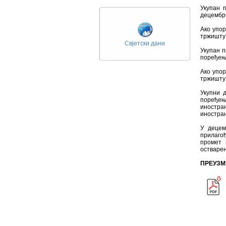
Укупан 
децембро
Ако упо
тржишту 
Свјетски дани
Укупан п
поређењу
Ако упо
тржишту 
Укупни 
поређењу
иностран
иностран
У децем
прилагођ
промет 
остварен
ПРЕУЗМ