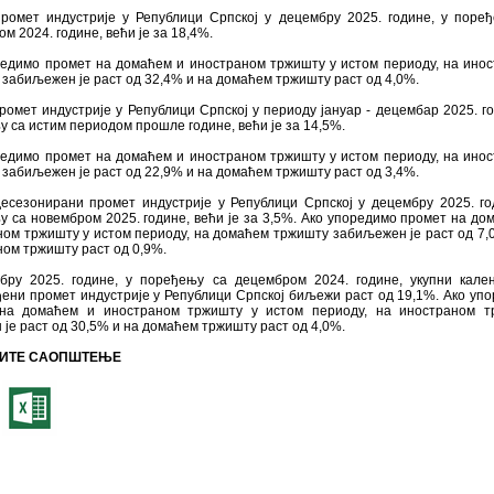
промет индустрије у Републици Српској у децембру 2025. године, у поре
м 2024. године, већи је за 18,4%.
редимо промет на домаћем и иностраном тржишту у истом периоду, на ино
забиљежен је раст од 32,4% и на домаћем тржишту раст од 4,0%.
ромет индустрије у Републици Српској у периоду јануар - децембар 2025. го
 са истим периодом прошле године, већи је за 14,5%.
редимо промет на домаћем и иностраном тржишту у истом периоду, на ино
забиљежен је раст од 22,9% и на домаћем тржишту раст од 3,4%.
десезонирани промет индустрије у Републици Српској у децембру 2025. го
 са новембром 2025. године, већи је за 3,5%. Ако упоредимо промет на до
ом тржишту у истом периоду, на домаћем тржишту забиљежен је раст од 7,
ом тржишту раст од 0,9%.
бру 2025. године, у поређењу са децембром 2024. године, укупни кале
ени промет индустрије у Републици Српској биљежи раст од 19,1%. Ако уп
на домаћем и иностраном тржишту у истом периоду, на иностраном т
 је раст од 30,5% и на домаћем тржишту раст од 4,0%.
ИТЕ САОПШТЕЊЕ