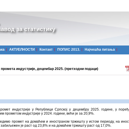
авод за статистику
ака
АКТУЕЛНОСТИ
Контакт
ПОПИС 2013.
Најчешћa питања
 промета индустријe, децембар 2025. (претходни подаци)
промет индустрије у Републици Српској у децембру 2025. године, у поре
им прометом индустрије у 2024. години, већи је за 20,9%.
редимо промет на домаћем и иностраном тржишту у истом периоду, на ино
забиљежен је раст од 23,8% и на домаћем тржишту раст од 17,0%.