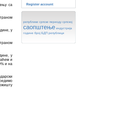
Register account
ђењу са
страном
републике
српске
периоду
српској
саопштење
индустрија
дине, у
године
број
БДП
републици
страном
дине, у
маћем и
0% и на
ндарски
оредимо
ржишту