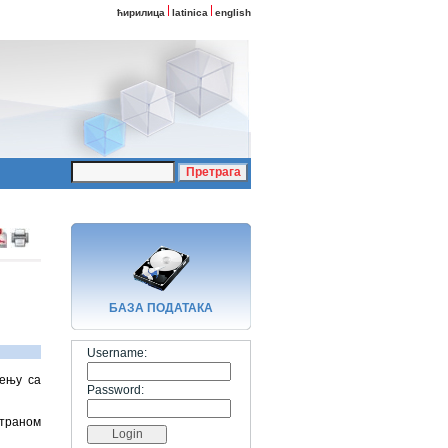
ћирилица
latinica
english
БАЗA ПОДАТАКА
Username:
ђењу са
Password:
страном