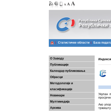
Република Српска
Републички з
Статистичке области
Базa подат
О Заводу
Индекси
Публикације
Календар публиковања
Обрасци
Методологије и
класификације
Укупан 
Новинари
просјечн
Мултимедија
Ако упо
Архива
тржишту 