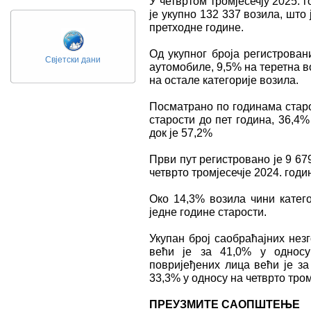
У четвртом тромјесечју 2025. 
је укупно 132 337 возила, што
претходне године.
Од укупног броја регистрован
Свјетски дани
аутомобиле, 9,5% на теретна в
на остале категорије возила.
Посматрано по годинама старо
старости до пет година, 36,4% 
док је 57,2%
Први пут регистровано је 9 67
четврто тромјесечје 2024. годи
Oко 14,3% возила чини катего
једне године старости.
Укупан број саобраћајних незг
већи је за 41,0% у односу
повријеђених лица већи је за
33,3% у односу на четврто тром
ПРЕУЗМИТЕ САОПШТЕЊЕ