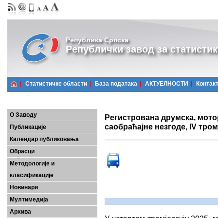
Република Српска
Републички завод за статистик
Статистичке области
Базa података
АКТУЕЛНОСТИ
Контак
О Заводу
Регистрована друмска, мото
саобраћајне незгоде, IV тром
Публикације
Календар публиковања
Обрасци
Методологије и
класификације
Новинари
Мултимедија
Архива