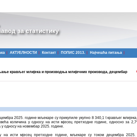
авод за статистику
ака
АКТУЕЛНОСТИ
Контакт
ПОПИС 2013.
Најчешћa питања
ање крављег млијека и производња млијечних производа, децембар
цембра 2025. године мљекаре су прикупиле укупно 8 340,1 t крављег млијека,
 већа количина у односу на исти мјесец претходне године, односно за 2,
 у односу на новембар 2025. године.
у на исти мјесец претходне године, мљекаре су током децембра 2025.