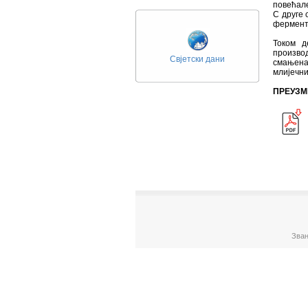
повећале
С друге 
ферменти
Током д
произво
Свјетски дани
смањена
млијечни
ПРЕУЗМ
Зван