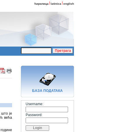
ћирилица
latinica
english
БАЗA ПОДАТАКА
Username:
 што је
Password:
7% већа
 године