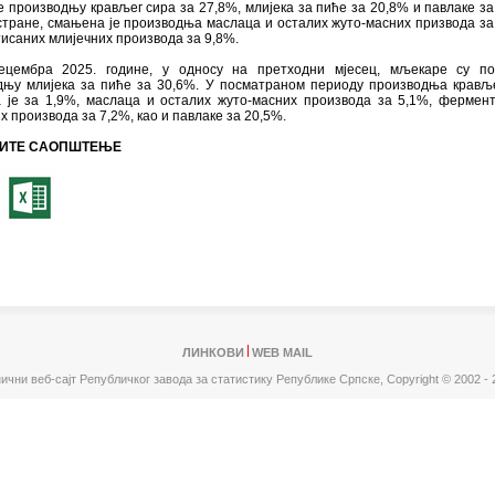
 производњу крављег сира за 27,8%, млијека за пиће за 20,8% и павлаке за
стране, смањена је производња маслаца и осталих жуто-масних призвода за
саних млијечних производа за 9,8%.
ецембра 2025. године, у односу на претходни мјесец, мљекаре су по
дњу млијека за пиће за 30,6%. У посматраном периоду производња крављ
 је за 1,9%, маслаца и осталих жуто-масних производа за 5,1%, фермен
х производа за 7,2%, као и павлаке за 20,5%.
ИТЕ САОПШТЕЊЕ
ЛИНКОВИ
WEB MAIL
ични веб-сајт Републичког завода за статистику Републике Српске,
Copyright © 2002 - 