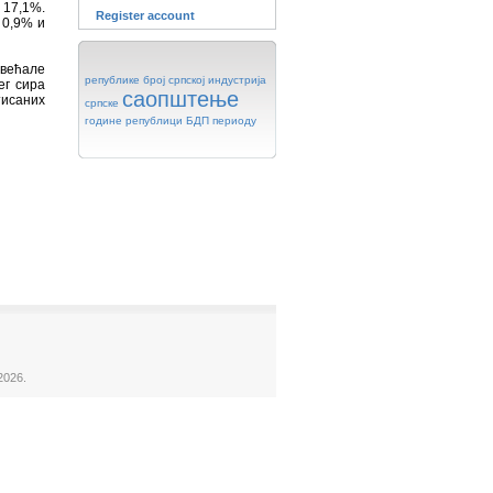
 17,1%.
Register account
 0,9% и
већале
републике
број
српској
индустрија
ег сира
саопштење
тисаних
српске
године
републици
БДП
периоду
2026.