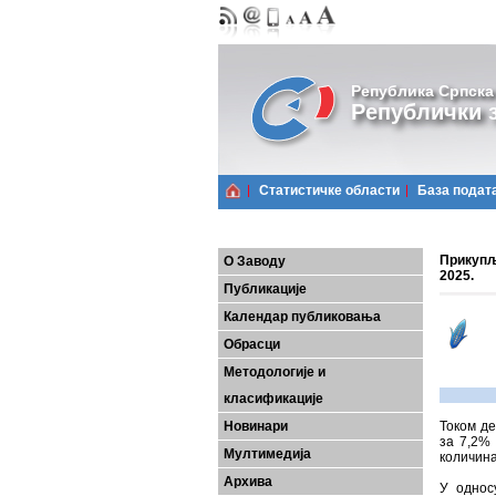
Република Српска
Републички з
Статистичке области
Базa подат
Прикупљ
О Заводу
2025.
Публикације
Календар публиковања
Обрасци
Методологије и
класификације
Новинари
Током де
за 7,2%
Мултимедија
количина
Архива
У однос