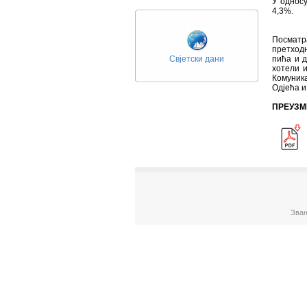
У односу
4,3%.
Посматра
претход
Свјетски дани
пића и д
хотели и
Комуника
Одјећа и
ПРЕУЗМ
Зван