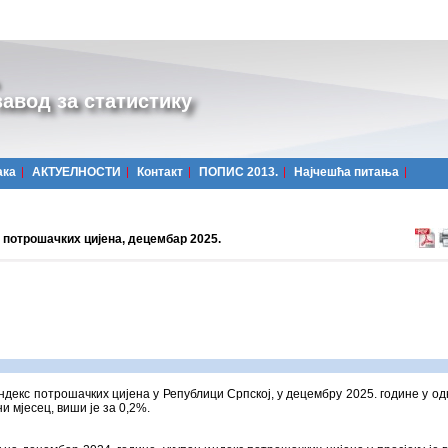
авод за статистику
ака
АКТУЕЛНОСТИ
Контакт
ПОПИС 2013.
Најчешћa питања
 потрошачких цијена, децембар 2025.
ндекс потрошачких цијена у Републици Српској, у децембру 2025. године у од
и мјесец, виши је за 0,2%.