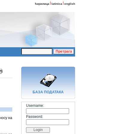
ћирилица
latinica
english
БАЗA ПОДАТАКА
Username:
Password:
носу на