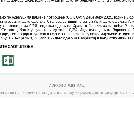
 на децембар 2024. године, укупан индекс потрошачких цијена у просјеку је 
но по одјељцима намјене потрошње (COICOP) у децембру 2025. године у од
ни мјесец, индекс одјељка Становање виши је за 0,8%, индекс одјељка Ал
уван виши је за 0,7%, индекси одјељака Храна и безалкохолна пића, Рест
 Остала добра и услуге виши су за по 0,2%. Индекси одјељака Здравство, 
ције, Рекреација и култура и Образовање остали су непромијењени. Индекс 
 обућа нижи је за 3,1%, док је индекс одјељка Намјештај и покућство нижи за 
ИТЕ САОПШТЕЊЕ
ЛИНКОВИ
WEB MAIL
ични веб-сајт Републичког завода за статистику Републике Српске,
Copyright © 2002 - 