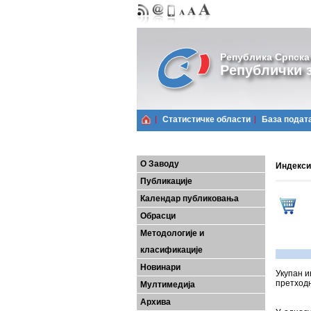
Република Српска
Републички з
Статистичке области
Базa подат
О Заводу
Индекси
Публикације
Календар публиковања
Обрасци
Методологије и
класификације
Новинари
Укупан и
претходн
Мултимедија
Архива