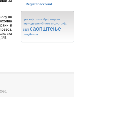
виши за
Register account
носу на
српској
српске
број
године
кохолна
периоду
републике
индустрија
орани и
саопштење
Превоз,
БДП
одјељка
републици
0,1%.
2026.