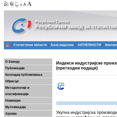
Република Српска
Републички завод за статистик
Статистичке области
Базa података
АКТУЕЛНОСТИ
Контак
О Заводу
Индекси индустријске произ
(претходни подаци)
Публикације
Календар публиковања
Обрасци
Методологије и
класификације
Новинари
Мултимедија
Укупна индустријска производ
Архива