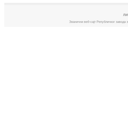
ЛИ
Званични веб-сајт Републичког завода 