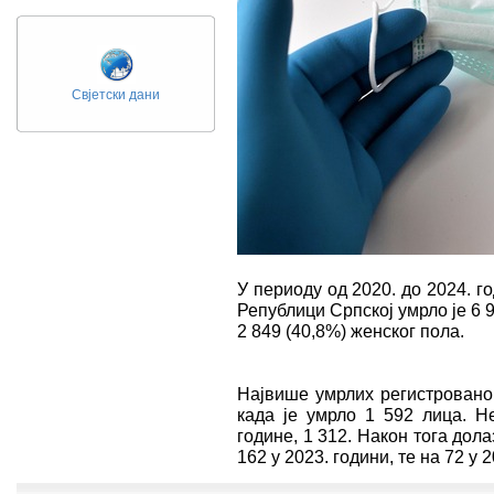
Свјетски дани
У периоду од 2020. до 2024. 
Републици Српској умрло је 6 9
2 849 (40,8%) женског пола.
Највише умрлих регистровано 
када је умрло 1 592 лица. 
године, 1 312. Након тога дол
162 у 2023. години, те на 72 у 2