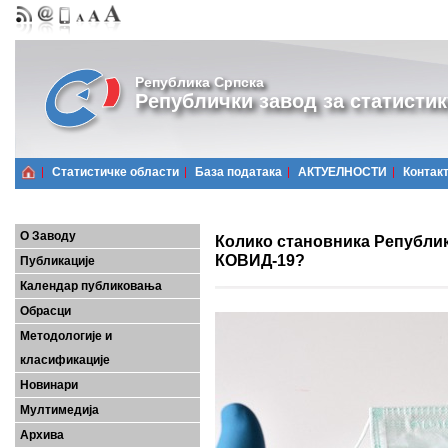
Република Српска
Републички завод за статистик
Статистичке области
Базa података
АКТУЕЛНОСТИ
Контак
О Заводу
Колико становника Републик
КОВИД-19?
Публикације
Календар публиковања
Обрасци
Методологије и
класификације
Новинари
Мултимедија
Архива