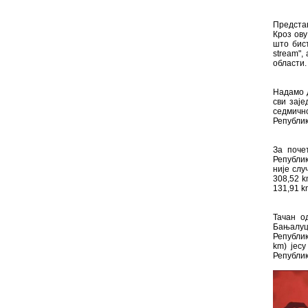
Предста
Кроз ову
што бист
stream",
области.
Надамо 
сви заје
седмично
Републик
За поче
Републик
није слу
308,52 k
131,91 k
Тачан о
Бањалуци
Републик
km) јесу
Републик