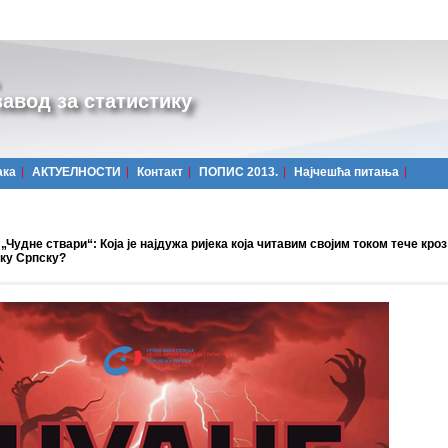
авод за статистику
ака
АКТУЕЛНОСТИ
Контакт
ПОПИС 2013.
Најчешћa питања
„Чудне ствари“: Која је најдужа ријека која читавим својим током тече кроз
ку Српску?