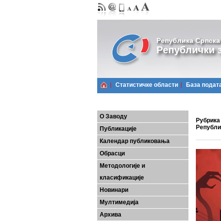
Република Српска
Републички з
Статистичке области
Базa подат
О Заводу
Рубрика 
Републи
Публикације
Календар публиковања
Обрасци
Методологије и
класификације
Новинари
Мултимедија
Архива