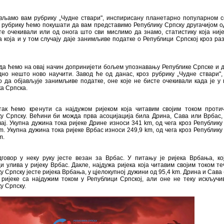
вљамо вам рубрику „Чудне ствари", инспирисану планетарно популарном с
 рубрику ћемо покушати да вам представимо Републику Српску другачијом о
е очекивали или од онога што сви мислимо да знамо, статистику која није
 а која и у том случају даје занимљиве податке о Републици Српској кроз ра
да ћемо на овај начин допринијети бољем упознавању Републике Српске и 
дно нешто ново научити. Завод ће од данас, кроз рубрику „Чудне ствари",
 да објављује занимљиве податке, оне које не бисте очекивали када је у
а Српска.
так ћемо кренути са најдужом ријеком која читавим својим током проти
у Српску. Већини би можда прва асоцијација била Дрина, Сава или Врбас,
чај. Укупна дужина тока ријеке Дрине износи 341 km, од чега кроз Републику
m. Укупна дужина тока ријеке Врбас износи 249,9 km, од чега кроз Републику
m.
дговор у неку руку јесте везан за Врбас. У питању је ријека Врбања, ко
 улива у ријеку Врбас. Дакле, најдужа ријека која читавим својим током те
у Српску јесте ријека Врбања, у цјелокупној дужини од 95,4 km. Дрина и Сава 
 ријеке са најдужим током у Републици Српској, али оне не теку искључи
у Српску.