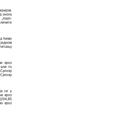
еријом.
д онога
 „main-
зличите
да ћемо
 једном
 питању
че кроз
 али то
 Српску
 Српску
ја се у
че кроз
(204,85
во кроз