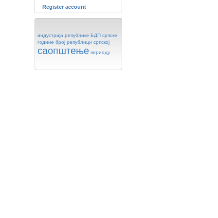
Register account
индустрија
републике
БДП
српске
године
број
републици
српској
саопштење
периоду