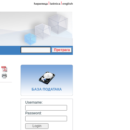
ћирилица
latinica
english
БАЗA ПОДАТАКА
Username:
Password: