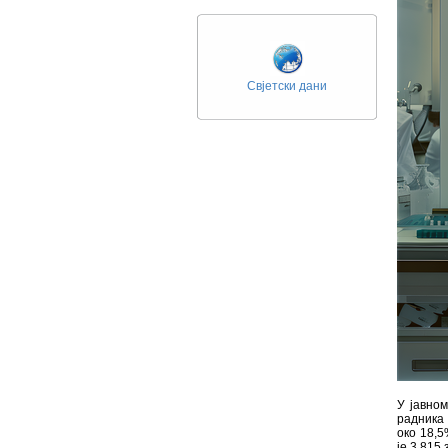
Свјетски дани
У јавном
радника 
око 18,5
је 3 815