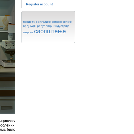
Register account
периоду
републике
српској
српске
број
БДП
републици
индустрија
саопштење
године
дицинских
послених,
вама било