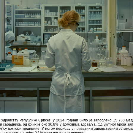
 здравству Републике Српске, у 2024. години било је запослено 15 758 ме
и сарадника, од којих је око 36,8% у домовима здравља. Од укупног броја за
% су доктори медицине. У истом периоду у приватним здравственим устано
 запослених, од којих 9,1% чине доктори медицине.