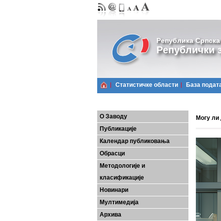
Република Српска
Републички з
Статистичке области
Базa подат
О Заводу
Могу ли
Публикације
Календар публиковања
Обрасци
Методологије и
класификације
Новинари
Мултимедија
Архива