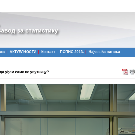
авод за статистику
ака
АКТУЕЛНОСТИ
Контакт
ПОПИС 2013.
Најчешћa питања
 да уђем само по упутницу?