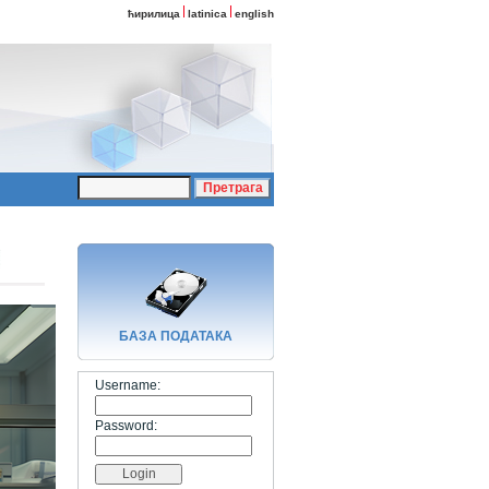
ћирилица
latinica
english
БАЗA ПОДАТАКА
Username:
Password: