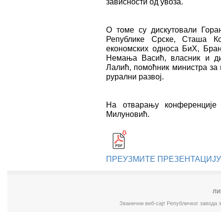
зависности од увоза.
О томе су дискутовали Гора
Републике Срске, Сташа К
економских односа БиХ, Бран
Немања Васић, власник и д
Лалић, помоћник министра за
рурални развој.
На отварању конференције
Милуновић.
ПРЕУЗМИТЕ ПРЕЗЕНТАЦИЈУ
ЛИ
Званични веб-сајт Републичког завода 