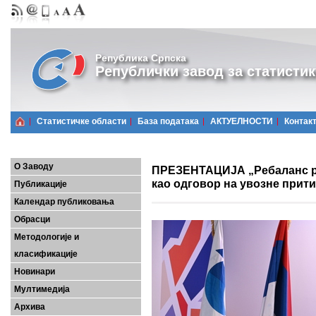
Република Српска
Републички завод за статистик
Статистичке области
Базa података
АКТУЕЛНОСТИ
Контак
О Заводу
ПРЕЗЕНТАЦИЈА „Ребаланс р
као одговор на увозне прити
Публикације
Календар публиковања
Обрасци
Методологије и
класификације
Новинари
Мултимедија
Архива