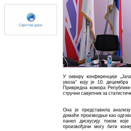
Свјетски дани
У оквиру конференције „Јач
увоза" коју је 10. децембра
Привредна комора Републике 
стручни савјетник за статистичк
Она је представила анализу
домаће производње као одговор
панел дискусију током кој
произвођачи могу бити кон