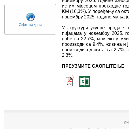
новембру 2025. године износи
истим мјесецом претходне г
KМ (16,3%). У поређењу са окт
новембру 2025. године мања је 
Свјетски дани
У структури укупне продаје
пијацама у новембру 2025. го
воће са 22,7%, млијеко и мли
производи са 9,4%, живина и ј
производи од жита са 2,7%, 
2,3%.
ПРЕУЗМИТЕ САОПШТЕЊЕ
ЛИ