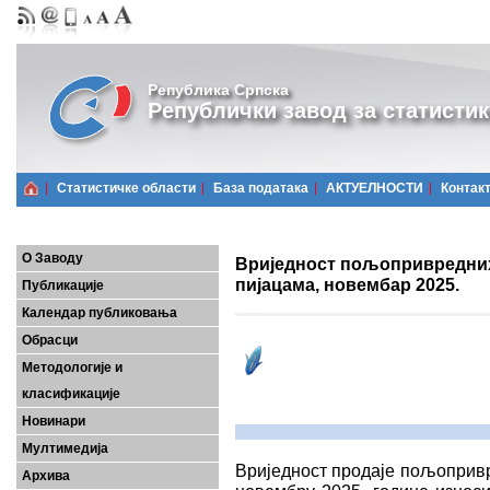
Република Српска
Републички завод за статистик
Статистичке области
Базa података
АКТУЕЛНОСТИ
Контак
О Заводу
Вриједност пољопривредних
пијацама, новембар 2025.
Публикације
Календар публиковања
Обрасци
Методологије и
класификације
Новинари
Мултимедија
Вриједност продаjе пољопривр
Архива