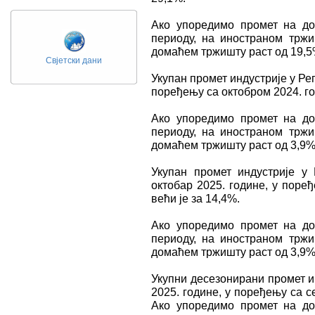
Ако упоредимо промет на д
периоду, на иностраном трж
домаћем тржишту раст од 19,5
Свјетски дани
Укупан промет индустрије у Реп
поређењу са октобром 2024. год
Ако упоредимо промет на д
периоду, на иностраном трж
домаћем тржишту раст од 3,9%
Укупан промет индустрије у 
октобар 2025. године, у поре
већи је за 14,4%.
Ако упоредимо промет на д
периоду, на иностраном трж
домаћем тржишту раст од 3,9%
Укупни десезонирани промет и
2025. године, у поређењу са с
Ако упоредимо промет на д