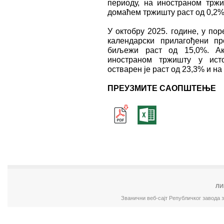
периоду, на иностраном трж
домаћем тржишту раст од 0,2%
У октобру 2025. године, у по
календарски прилагођени пр
биљежи раст од 15,0%. А
иностраном тржишту у ист
остварен је раст од 23,3% и н
ПРЕУЗМИТЕ САОПШТЕЊЕ
ЛИ
Званични веб-сајт Републичког завода 