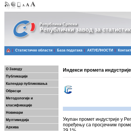
Република Српска
Републички завод за статистик
Статистичке области
Базa података
АКТУЕЛНОСТИ
Контак
О Заводу
Индекси промета индустријe,
Публикације
Календар публиковања
Обрасци
Методологије и
класификације
Новинари
Укупан промет индустрије у Реп
Мултимедија
поређењу са просјечним промет
Архива
29,1%.